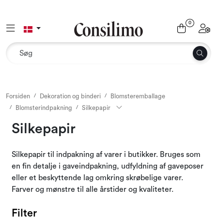
Skip to main content
0
Toggle navigation
Toggl
Tekstil
Interiør og møbler
Udemiljø
Forsiden
Dekoration og binderi
Blomsteremballage
Blomsterindpakning
Silkepapir
Emballage
Silkepapir
Dekoration og binderi
Silkepapir til indpakning af varer i butikker. Bruges som
en fin detalje i gaveindpakning, udfyldning af gaveposer
Tilbehør
eller et beskyttende lag omkring skrøbelige varer.
Farver og mønstre til alle årstider og kvaliteter.
Outlet
Filter