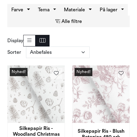
Varemærker
Farve
Tema
Materiale
På lager
Alle filtre
Display
Sorter
Nyhed!
Nyhed!
Silkepapir Ris -
Silkepapir Ris - Blush
Woodland Christmas