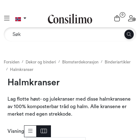
Skip to main content
0
Toggle navigation
Toggl
Tekstil
Interiør og møbler
Utemiljø
Forsiden
Dekor og binderi
Blomsterdekorasjon
Binderiartikler
Halmkranser
Emballasje
Halmkranser
Dekor og binderi
Lag flotte høst- og julekranser med disse halmkransene
av 100% komposterbar tråd og halm. Alle kransene er
Rekvisita
merket med egen strekkode.
Outlet
Visning