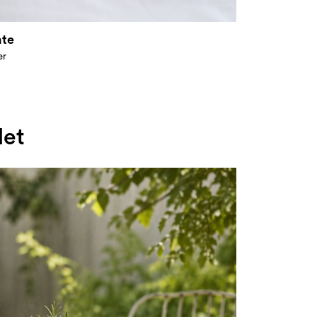
nte
er
det