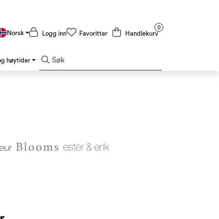
0
Norsk
Logg inn
Favoritter
Handlekurv
g høytider
Kampanjer og Outlet
r