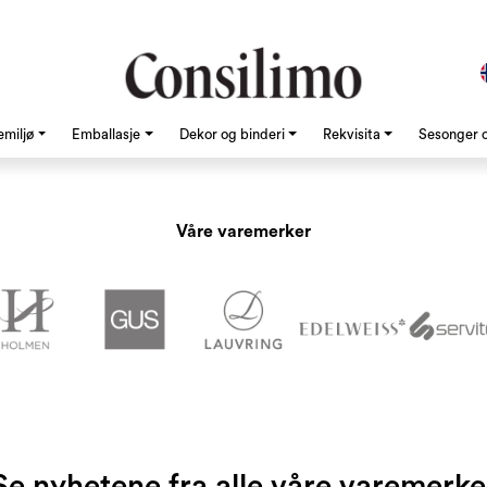
emiljø
Emballasje
Dekor og binderi
Rekvisita
Sesonger o
Våre varemerker
Se nyhetene fra alle våre varemerke