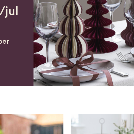
/jul
ber