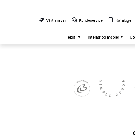
Skip to main content
Vårt ansvar
Kundeservice
Kataloger
Tekstil
Interiør og møbler
Ut