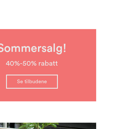
Sommersalg!
40%-50% rabatt
Se tilbudene