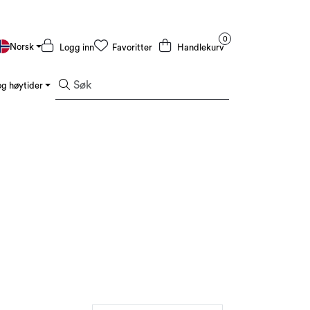
0
Norsk
Logg inn
Favoritter
Handlekurv
g høytider
Kampanjer og Outlet