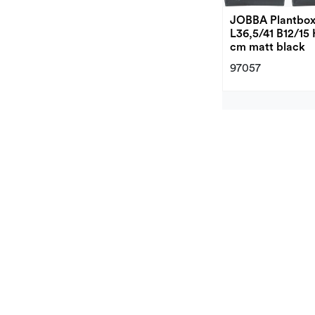
JOBBA Plantbox
L36,5/41 B12/15 
cm matt black
97057
Royal Bowl Matt
D31 H21
61830