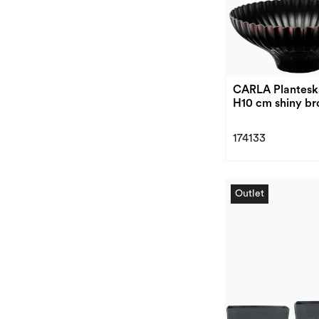
CARLA Plantesk
H10 cm shiny b
174133
Outlet
Outlet