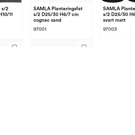
 s/2
SAMLA Planteringsfat
SAMLA Planter
H10/11
s/2 D25/30 H6/7 cm
s/2 D25/30 H
cognac sand
svart matt
97001
97003
 White
Royal Bowl Glossy Warm
Grey D31 H21
61854