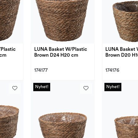
Plastic
LUNA Basket W/Plastic
LUNA Basket 
 cm
Brown D24 H20 cm
Brown D20 H1
174177
174176
Nyhet!
Nyhet!
Nyhet!
Nyhet!