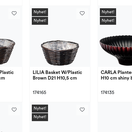
Nyhet!
Nyhet!
Nyhet!
Nyhet!
Plastic
LILIA Basket W/Plastic
CARLA Plante
cm
Brown D21 H10,5 cm
H10 cm shiny 
174165
174135
Nyhet!
Nyhet!