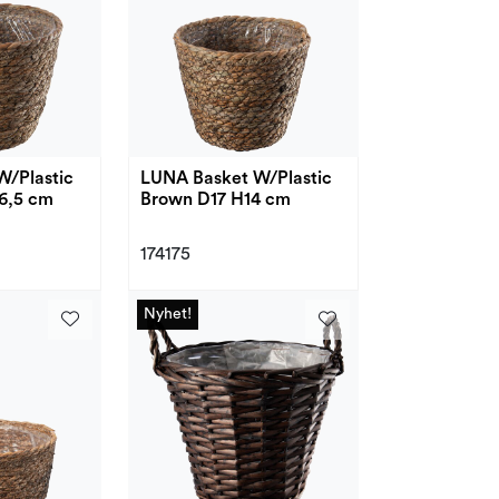
W/Plastic
LUNA Basket W/Plastic
6,5 cm
Brown D17 H14 cm
174175
Nyhet!
Nyhet!