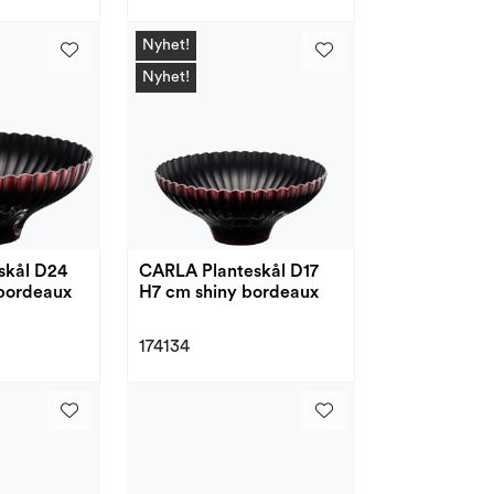
Nyhet!
Nyhet!
skål D24
CARLA Planteskål D17
bordeaux
H7 cm shiny bordeaux
174134