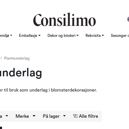
emiljø
Emballasje
Dekor og binderi
Rekvisita
Sesonger o
Planteunderlag
underlag
ter til bruk som underlag i blomsterdekorasjoner.
ma
Merke
På lager
Alle filtre