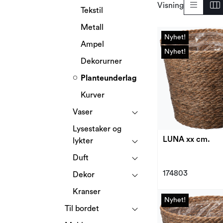
Visning
Tekstil
Metall
Nyhet!
Nyhet!
Ampel
Nyhet!
Nyhet!
Dekorurner
Planteunderlag
Kurver
Vaser
Lysestaker og
LUNA xx cm.
lykter
Duft
174803
Dekor
Kranser
Nyhet!
Nyhet!
Til bordet