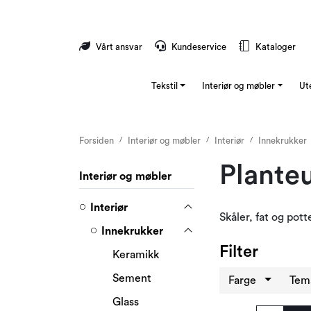
Skip to main content
Vårt ansvar
Kundeservice
Kataloger
Tekstil
Interiør og møbler
Ut
Forsiden
Interiør og møbler
Interiør
Innekrukker
Plante
Interiør og møbler
Interiør
Skåler, fat og pot
Innekrukker
Filter
Keramikk
Sement
Farge
Te
Glass