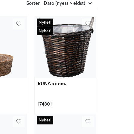
Sorter
Nyhet!
Nyhet!
Nyhet!
Nyhet!
RUNA xx cm.
174801
Nyhet!
Nyhet!