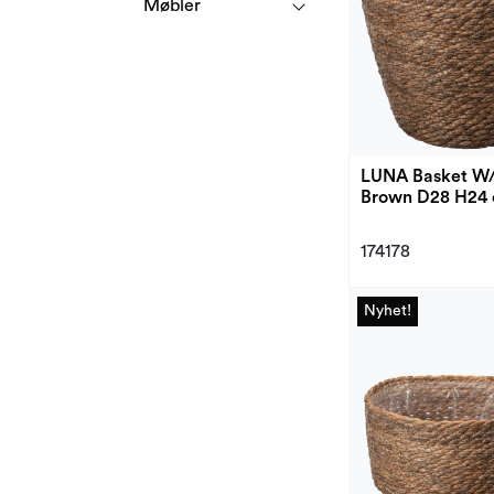
Møbler
LUNA Basket W/
Brown D28 H24
174178
Nyhet!
Nyhet!