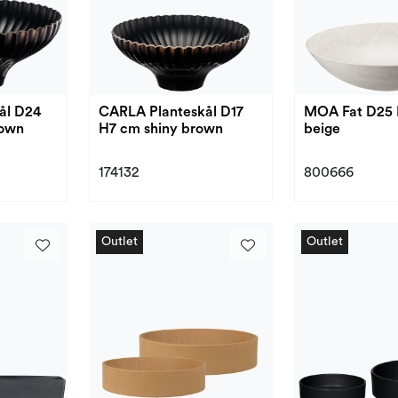
ål D24
CARLA Planteskål D17
MOA Fat D25
rown
H7 cm shiny brown
beige
174132
800666
Outlet
Outlet
Outlet
Outlet