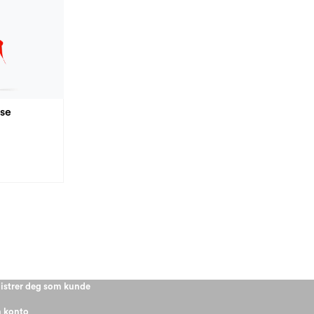
ose
istrer deg som kunde
 konto