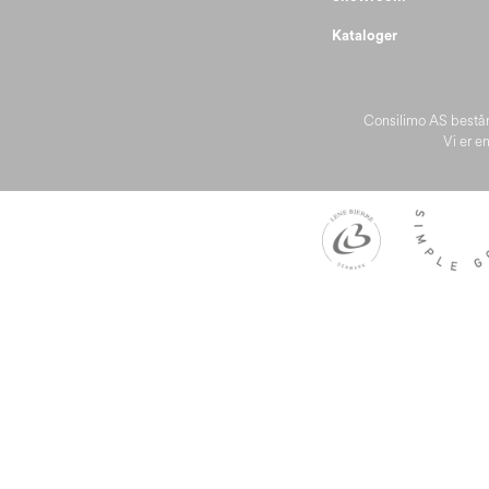
Kataloger
Consilimo AS består
Vi er en