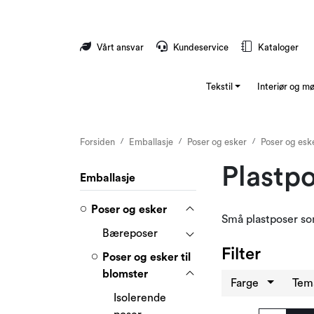
Skip to main content
Vårt ansvar
Kundeservice
Kataloger
Tekstil
Interiør og m
Forsiden
Emballasje
Poser og esker
Poser og eske
Plastpo
Emballasje
Poser og esker
Små plastposer so
Bæreposer
Filter
Poser og esker til
blomster
Farge
Te
Isolerende