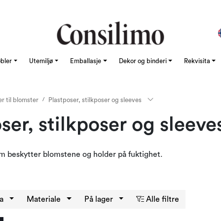
øbler
Utemiljø
Emballasje
Dekor og binderi
Rekvisita
r til blomster
Plastposer, stilkposer og sleeves
ser, stilkposer og sleeve
m beskytter blomstene og holder på fuktighet.
ma
Materiale
På lager
Alle filtre