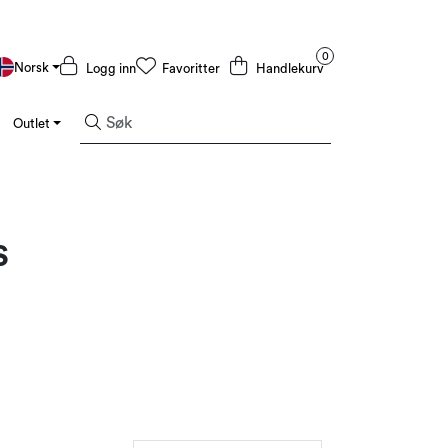
0
Norsk
Logg inn
Favoritter
Handlekurv
Outlet
Varemerker
s