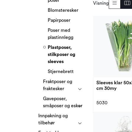
poser
Visning
Blomsteresker
Papirposer
Poser med
plastinnlegg
Plastposer,
stilkposer og
sleeves
Stjernebrett
Fraktposer og
Sleeves klar 50
cm 30my
fraktesker
Gaveposer,
5030
småposer og esker
Innpakning og
tilbehør