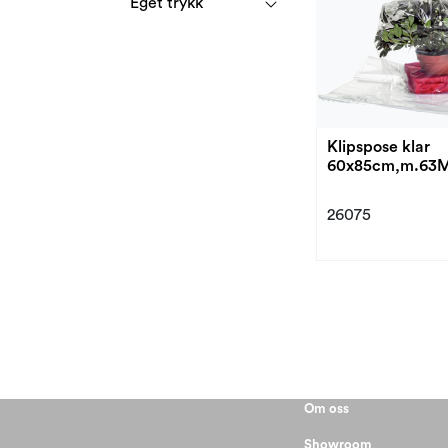
Eget trykk
Klipspose klar
60x85cm,m.63
26075
Om oss
Showroom