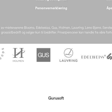
Personvernerklæring
Åpe
 av merkevarene Blooms, Edelweiss, Gus, Holmen, Lauvring, Lene Bjerre, Servit
 grossistbedrift og selger kun til bedrifter. Privatpersoner kan handle fra våre for
Gurusoft