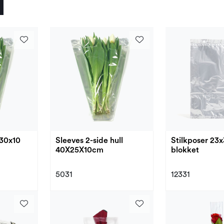
x30x10
Sleeves 2-side hull
Stilkposer 23
40X25X10cm
blokket
5031
12331