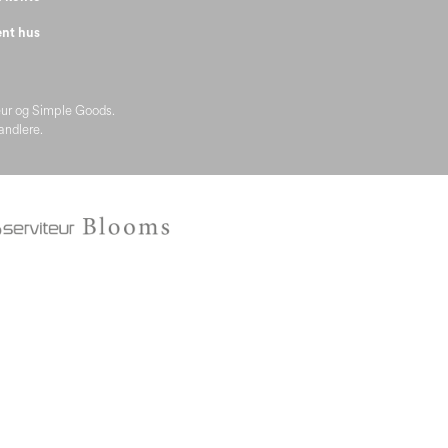
nt hus
eur og Simple Goods.
handlere.