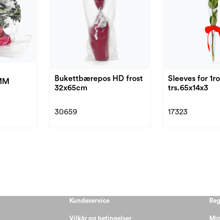
Bukettbærepos HD frost
Sleeves for 1r
MM
32x65cm
trs.65x14x3
30659
17323
Kundeservice
Reg
Vilkår og betingelser
Min