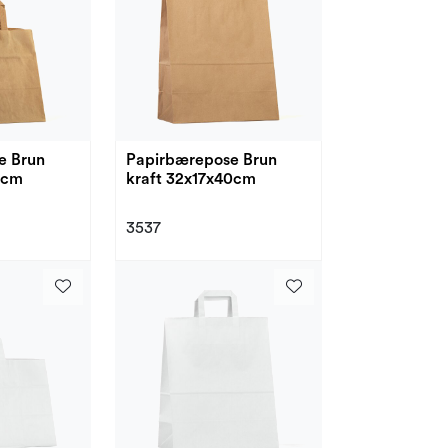
e Brun
Papirbærepose Brun
6cm
kraft 32x17x40cm
3537