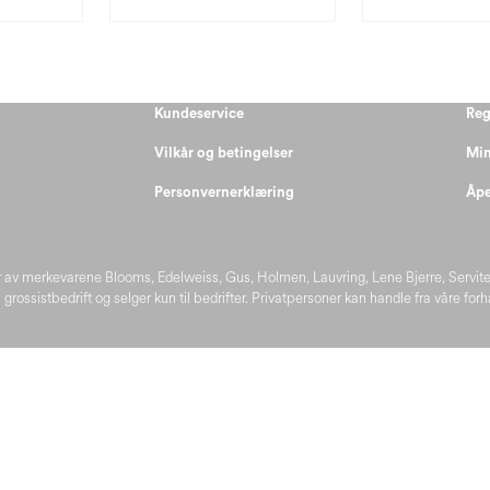
Kundeservice
Reg
Vilkår og betingelser
Min
Personvernerklæring
Åpe
 av merkevarene Blooms, Edelweiss, Gus, Holmen, Lauvring, Lene Bjerre, Servit
 grossistbedrift og selger kun til bedrifter. Privatpersoner kan handle fra våre for