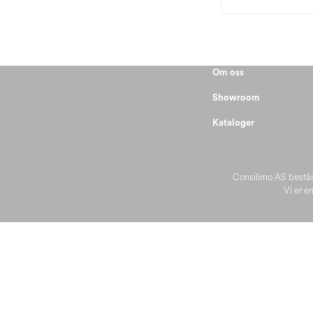
Om oss
Showroom
Kataloger
Consilimo AS består
Vi er en