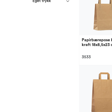
Eget trykk
Papirbærepose 
kraft 18x8,5x23
3533