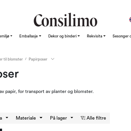
emiljø
Emballasje
Dekor og binderi
Rekvisita
Sesonger o
r til blomster
Papirposer
oser
v papir, for transport av planter og blomster.
ma
Materiale
På lager
Alle filtre