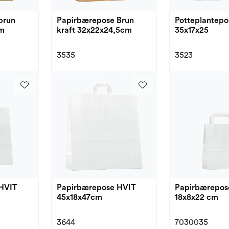
brun
Papirbærepose Brun
Potteplantepo
cm
kraft 32x22x24,5cm
35x17x25
3535
3523
HVIT
Papirbærepose HVIT
Papirbærepose
45x18x47cm
18x8x22 cm
3644
7030035