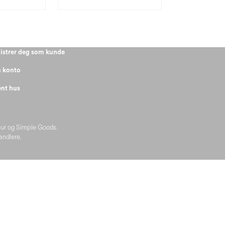
istrer deg som kunde
 konto
nt hus
eur og Simple Goods.
handlere.