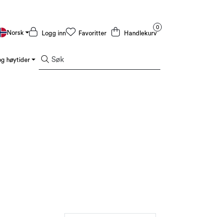
0
Norsk
Logg inn
Favoritter
Handlekurv
g høytider
Kampanjer og Outlet