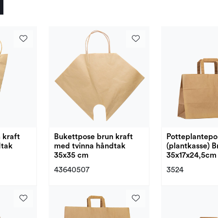
 kraft
Bukettpose brun kraft
Potteplantepo
dtak
med tvinna håndtak
(plantkasse) Brun
35x35 cm
35x17x24,5cm
43640507
3524