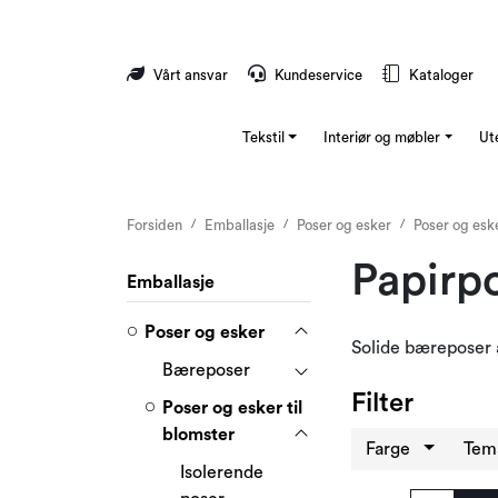
Skip to main content
Vårt ansvar
Kundeservice
Kataloger
Tekstil
Interiør og møbler
Ut
Forsiden
Emballasje
Poser og esker
Poser og eske
Papirp
Emballasje
Poser og esker
Solide bæreposer a
Bæreposer
Filter
Poser og esker til
blomster
Farge
Te
Isolerende