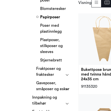
poser
Visning
Blomsteresker
Papirposer
Poser med
plastinnlegg
Plastposer,
stilkposer og
sleeves
Stjernebrett
Fraktposer og
Bukettpose brun
med tvinna hån
fraktesker
24x35 cm
Gaveposer,
91135320
småposer og esker
Innpakning og
tilbehør