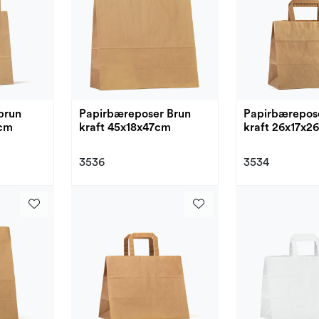
brun
Papirbæreposer Brun
Papirbærepos
 cm
kraft 45x18x47cm
kraft 26x17x2
3536
3534