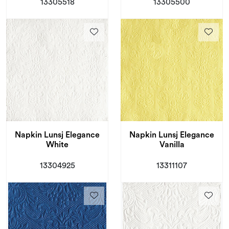
13305518
13305500
Napkin Lunsj Elegance
Napkin Lunsj Elegance
White
Vanilla
13304925
13311107