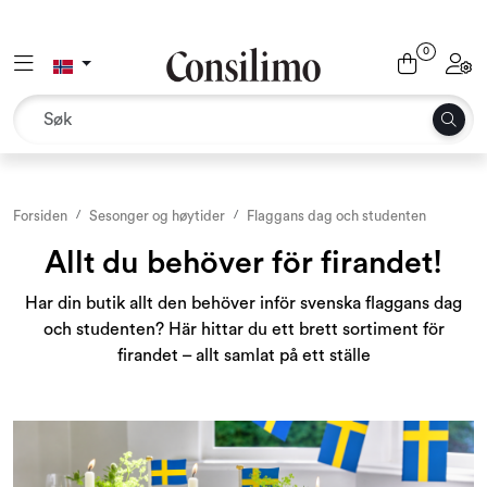
Skip to main content
0
Toggle navigation
Toggl
Tekstil
Interiør og møbler
Utemiljø
Forsiden
Sesonger og høytider
Flaggans dag och studenten
Allt du behöver för firandet!
Emballasje
Har din butik allt den behöver inför svenska flaggans dag
och studenten? Här hittar du ett brett sortiment för
Dekor og binderi
firandet – allt samlat på ett ställe
Rekvisita
Sesonger og høytider