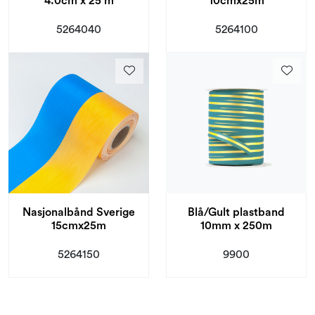
4.0cm x 25 m
10cmx25m
5264040
5264100
Nasjonalbånd Sverige
Blå/Gult plastband
15cmx25m
10mm x 250m
5264150
9900