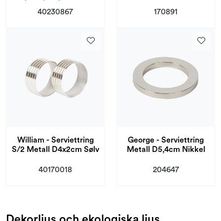
40230867
170891
William - Serviettring
George - Serviettring
S/2 Metall D4x2cm Sølv
Metall D5,4cm Nikkel
40170018
204647
Dekorljus och ekologiska ljus