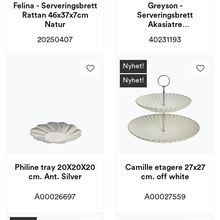
Felina - Serveringsbrett
Greyson -
Rattan 46x37x7cm
Serveringsbrett
Natur
Akasiatre
50,8x35,6x7cm Natur
20250407
40231193
Nyhet!
Nyhet!
Philine tray 20X20X20
Camille etagere 27x27
cm. Ant. Silver
cm. off white
A00026697
A00027559