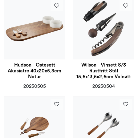
Hudson - Ostesett
Wilson - Vinsett S/3
Akasiatre 40x20x5,3cm
Rustfritt Stål
Natur
15,6x13,5x2,6cm Valnøtt
20250505
20250504