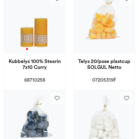
Kubbelys 100% Stearin
Telys 20/pose plastcup
7x10 Curry
SOLGUL Netto
68710258
07205319F