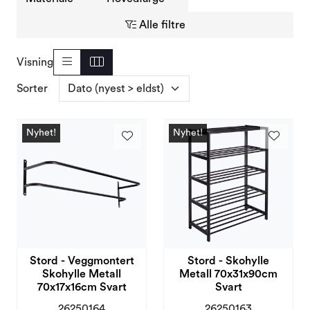
Alle filtre
Visning
Sorter
Nyhet!
Nyhet!
Stord - Veggmontert
Stord - Skohylle
Skohylle Metall
Metall 70x31x90cm
70x17x16cm Svart
Svart
26250164
26250163