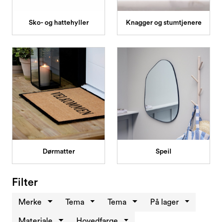
Kampanjer og Outlet
Sko- og hattehyller
Knagger og stumtjenere
Dørmatter
Speil
Filter
Merke
Tema
Tema
På lager
Materiale
Hovedfarge