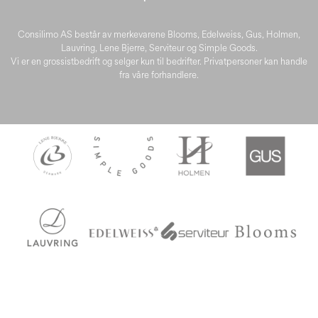
Consilimo AS består av merkevarene Blooms, Edelweiss, Gus, Holmen,
Lauvring, Lene Bjerre, Serviteur og Simple Goods.
Vi er en grossistbedrift og selger kun til bedrifter. Privatpersoner kan handle
fra våre forhandlere.