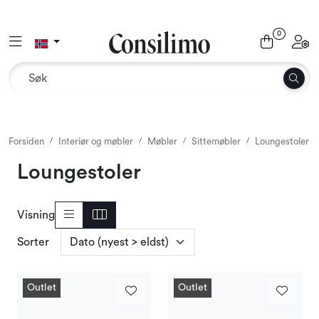
Skip to main content
0
Toggle navigation
Toggl
Tekstil
Interiør og møbler
Utemiljø
Forsiden
Interiør og møbler
Møbler
Sittemøbler
Loungestoler
Loungestoler
Emballasje
Visning
Dekor og binderi
Sorter
Rekvisita
Outlet
Outlet
Sesonger og høytider