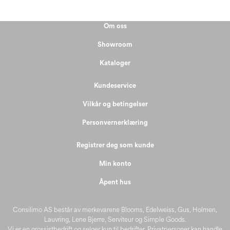
Om oss
Showroom
Kataloger
Kundeservice
Vilkår og betingelser
Personvernerklæring
Registrer deg som kunde
Min konto
Åpent hus
Consilimo AS består av merkevarene Blooms, Edelweiss, Gus, Holmen,
Lauvring, Lene Bjerre, Serviteur og Simple Goods.
Vi er en grossistbedrift og selger kun til bedrifter. Privatpersoner kan handle