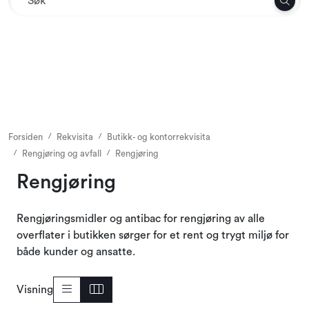
Skip to main content
Tekstil
Interiør og møbler
Utemiljø
Forsiden
Rekvisita
Butikk- og kontorrekvisita
Rengjøring og avfall
Rengjøring
Emballasje
Rengjøring
Dekor og binderi
Rengjøringsmidler og antibac for rengjøring av alle
overflater i butikken sørger for et rent og trygt miljø for
Rekvisita
både kunder og ansatte.
Sesonger og høytider
Visning