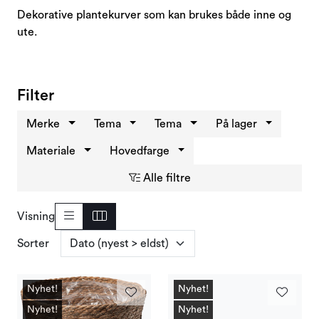
Kampanjer og Outlet
Dekorative plantekurver som kan brukes både inne og
ute.
Filter
Merke
Tema
Tema
På lager
Materiale
Hovedfarge
Alle filtre
Visning
Sorter
Nyhet!
Nyhet!
Nyhet!
Nyhet!