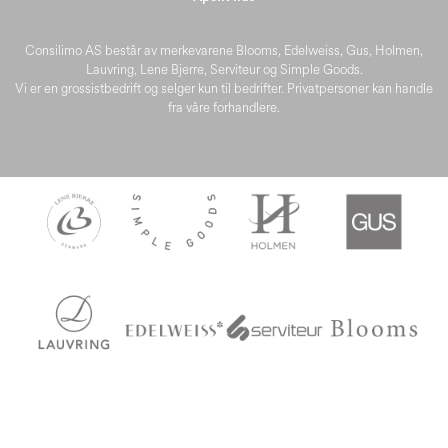
Consilimo AS består av merkevarene Blooms, Edelweiss, Gus, Holmen,
Lauvring, Lene Bjerre, Serviteur og Simple Goods.
Vi er en grossistbedrift og selger kun til bedrifter. Privatpersoner kan handle
fra våre forhandlere.