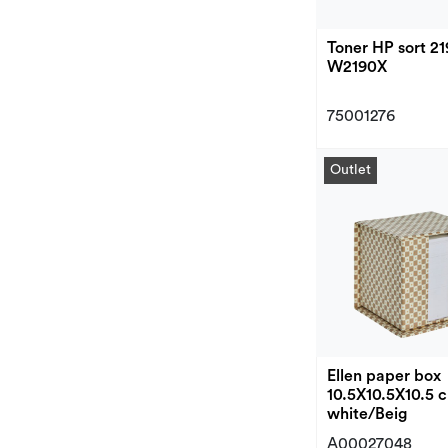
Toner HP sort 21
W2190X
75001276
Outlet
Ellen paper box
10.5X10.5X10.5 
white/Beig
A00027048