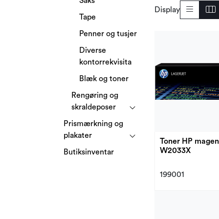
Saks
Display
Tape
Penner og tusjer
Diverse
kontorrekvisita
Blæk og toner
Rengøring og
skraldeposer
Prismærkning og
plakater
Toner HP magen
W2033X
Butiksinventar
199001