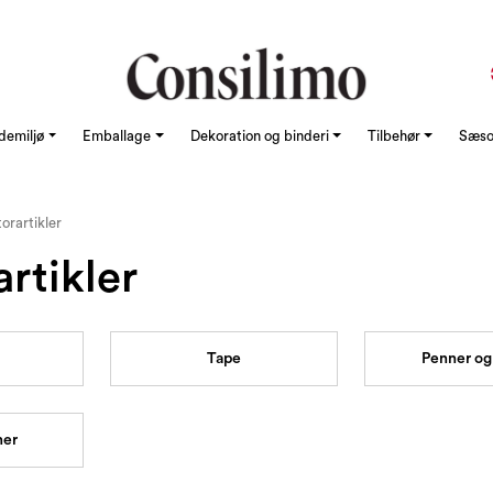
demiljø
Emballage
Dekoration og binderi
Tilbehør
Sæson
orartikler
rtikler
Tape
Penner og 
ner