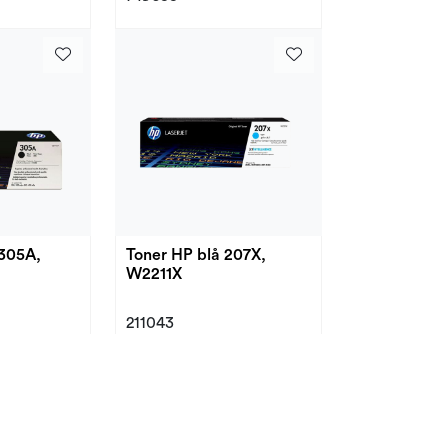
 305A,
Toner HP blå 207X,
W2211X
211043