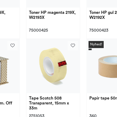
9X,
Toner HP magenta 219X,
Toner HP gul 2
W2193X
W2192X
75000425
75000423
Nyhed!
Tape Scotch 508
Papir tape 5
cm. Off
Transparent, 15mm x
33m
2751053
360