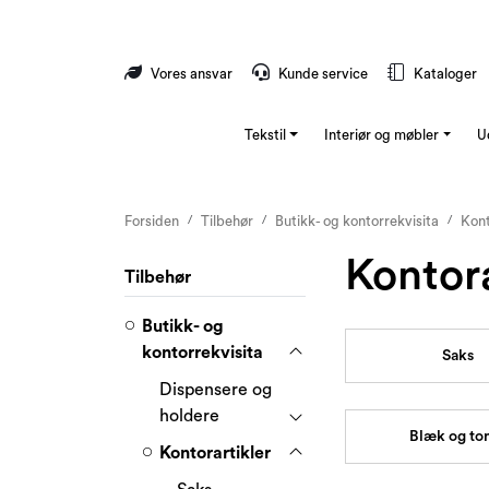
Skip to main content
Vores ansvar
Kunde service
Kataloger
Tekstil
Interiør og møbler
U
Forsiden
Tilbehør
Butikk- og kontorrekvisita
Kont
Kontora
Tilbehør
Butikk- og
kontorrekvisita
Saks
Dispensere og
holdere
Blæk og to
Kontorartikler