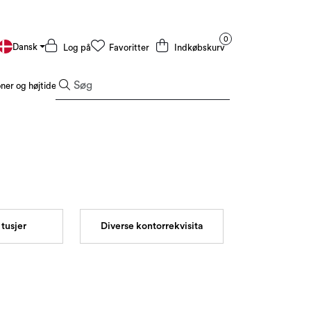
0
Dansk
Log på
Favoritter
Indkøbskurv
er og højtider
Tilbud og outlet
tusjer
Diverse kontorrekvisita