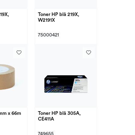
19X,
Toner HP blå 219X,
W2191X
75000421
0mm x 66m
Toner HP blå 305A,
CE411A
749655