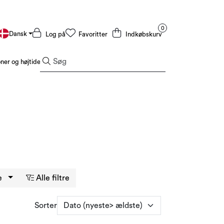
0
Dansk
Log på
Favoritter
Indkøbskurv
er og højtider
Tilbud og outlet
e
Alle filtre
Sorter