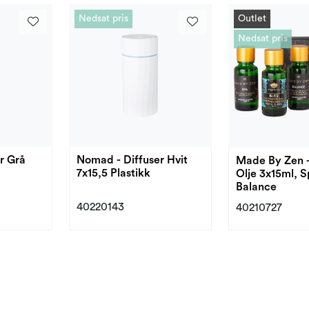
Nedsat pris
Outlet
Nedsat pris
r Grå
Nomad - Diffuser Hvit
Made By Zen -
7x15,5 Plastikk
Olje 3x15ml, Sp
Balance
40220143
40210727