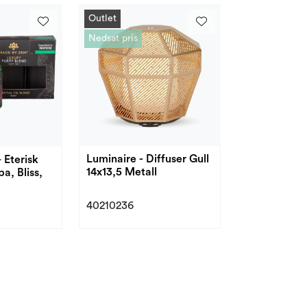
Outlet
Nedsat pris
Luminaire - Diffuser Gull
 Eterisk
14x13,5 Metall
a, Bliss,
40210236