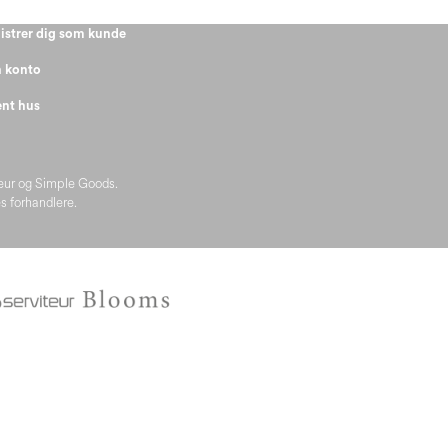
istrer dig som kunde
 konto
nt hus
teur og Simple Goods.
s forhandlere.