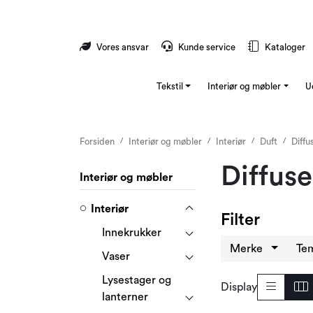
Skip to main content
Vores ansvar
Kunde service
Kataloger
Tekstil
Interiør og møbler
U
Forsiden
Interiør og møbler
Interiør
Duft
Diffu
Diffuse
Interiør og møbler
Interiør
Filter
Innekrukker
Merke
Te
Vaser
Lysestager og
Display
lanterner