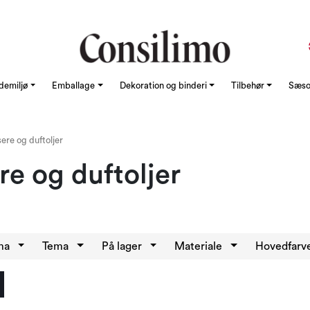
demiljø
Emballage
Dekoration og binderi
Tilbehør
Sæson
sere og duftoljer
re og duftoljer
ma
Tema
På lager
Materiale
Hovedfarv