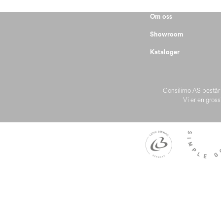
Om oss
Showroom
Kataloger
Consilimo AS består 
Vi er en gros