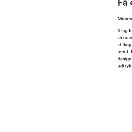
Få 
Minimu
Brug fo
så man
stillin
input. 
design
udtryk