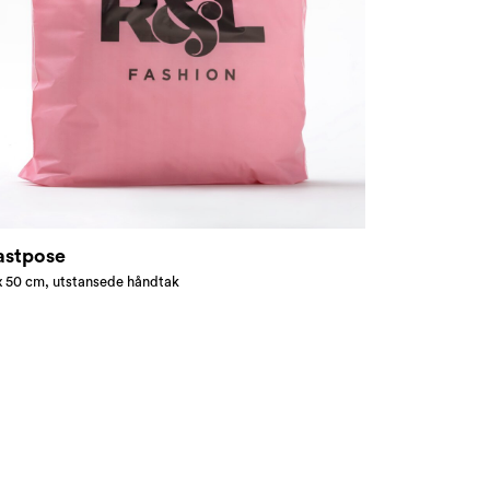
astpose
x 50 cm, utstansede håndtak