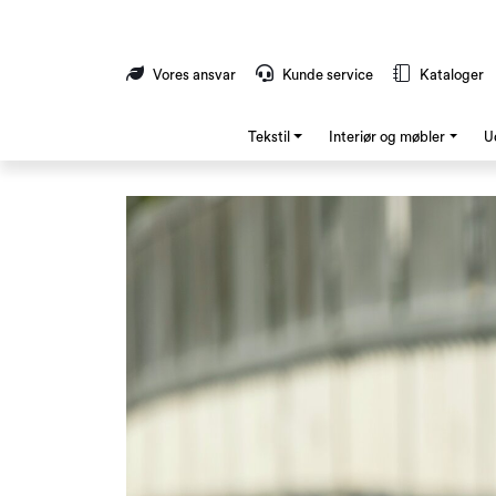
Skip to main content
Vores ansvar
Kunde service
Kataloger
Tekstil
Interiør og møbler
U