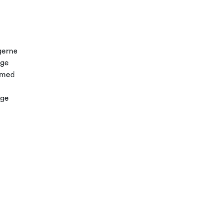
 gerne
age
e med
ige