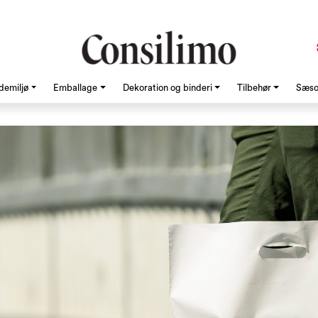
demiljø
Emballage
Dekoration og binderi
Tilbehør
Sæson