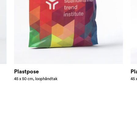
Plastpose
Pl
45 x 50 cm, loophåndtak
45 