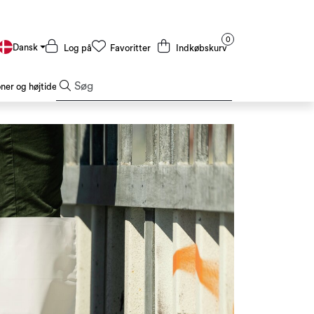
0
Dansk
Log på
Favoritter
Indkøbskurv
er og højtider
Tilbud og outlet