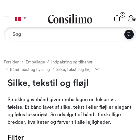
Skip to main content
0
Toggle navigation
Toggl
Tekstil
Interiør og møbler
Udemiljø
Forsiden
Emballage
Indpakning og tilbehør
Bånd, bast og hyssing
Silke, tekstil og fløjl
Emballage
Silke, tekstil og fløjl
Dekoration og binderi
Smukke gavebånd giver emballagen en luksuriøs
følelse. Et bånd lavet af silke, tekstil eller fløjl er elegant
Tilbehør
og føles luksuriøst. Se udvalget af bånd i forskellige
bredder, kvaliteter og farver til alle lejligheder.
Outlet
Filter