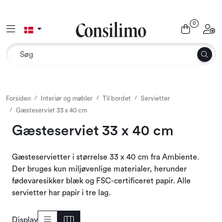
Skip to main content
0
Toggle navigation
Toggl
Tekstil
Interiør og møbler
Udemiljø
Forsiden
Interiør og møbler
Til bordet
Servietter
Gæsteserviet 33 x 40 cm
Emballage
Gæsteserviet 33 x 40 cm
Dekoration og binderi
Gæsteservietter i størrelse 33 x 40 cm fra Ambiente.
Der bruges kun miljøvenlige materialer, herunder
Tilbehør
fødevaresikker blæk og FSC-certificeret papir. Alle
servietter har papir i tre lag.
Sæsoner og højtider
Display