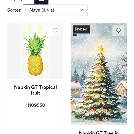
Tilbud og outlet
Sorter
Nyhed!
Napkin GT Tropical
fruit
11109530
Napkin GT Tree in