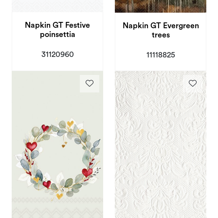
Napkin GT Festive
Napkin GT Evergreen
poinsettia
trees
31120960
11118825