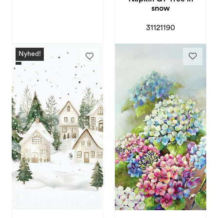
snow
31121190
Nyhed!