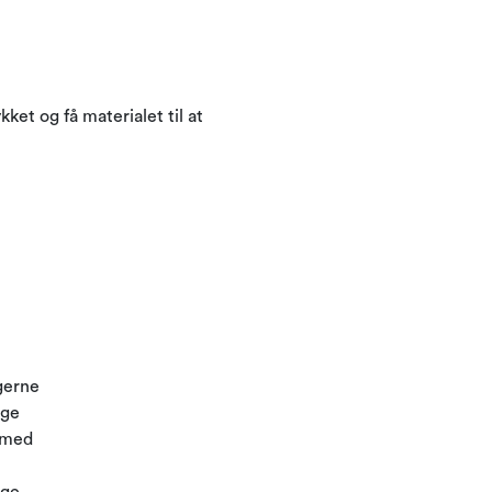
ket og få materialet til at
 gerne
age
e med
ige