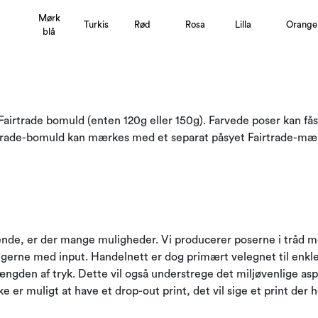
Mørk
Turkis
Rød
Rosa
Lilla
Orange
blå
Fairtrade bomuld (enten 120g eller 150g). Farvede poser kan fås 
trade-bomuld kan mærkes med et separat påsyet Fairtrade-mærk
nde, er der mange muligheder. Vi producerer poserne i tråd me
erne med input. Handelnett er dog primært velegnet til enklere
ngden af ​​tryk. Dette vil også understrege det miljøvenlige a
e er muligt at have et drop-out print, det vil sige et print der