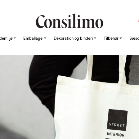
demiljø
Emballage
Dekoration og binderi
Tilbehør
Sæson