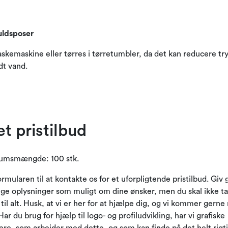
uldsposer
skemaskine eller tørres i tørretumbler, da det kan reducere tryk
dt vand.
et pristilbud
umsmængde: 100 stk.
rmularen til at kontakte os for et uforpligtende pristilbud. Giv
ge oplysninger som muligt om dine ønsker, men du skal ikke t
g til alt. Husk, at vi er her for at hjælpe dig, og vi kommer gern
Har du brug for hjælp til logo- og profiludvikling, har vi grafiske
ere, som arbejder med dette, og som kan finde på det helt rigt