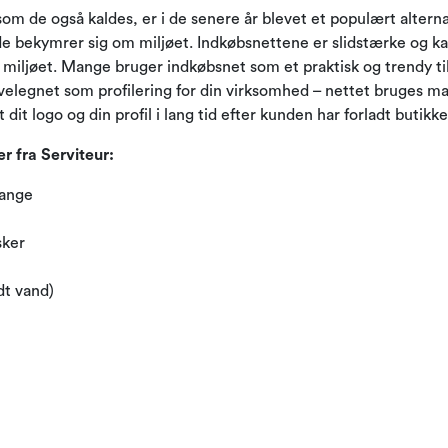
om de også kaldes, er i de senere år blevet et populært alternat
 de bekymrer sig om miljøet. Indkøbsnettene er slidstærke og k
 miljøet. Mange bruger indkøbsnet som et praktisk og trendy ti
velegnet som profilering for din virksomhed – nettet bruges ma
dit logo og din profil i lang tid efter kunden har forladt butikke
r fra Serviteur:
gange
t
sker
dt vand)