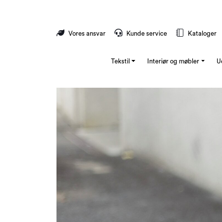
Skip to main content
Vores ansvar
Kunde service
Kataloger
Tekstil
Interiør og møbler
U