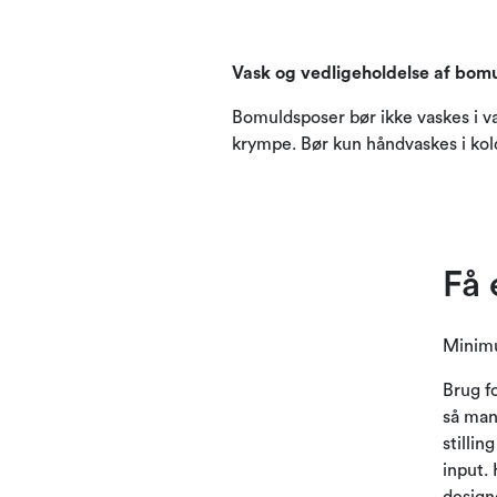
Vask og vedligeholdelse af bom
Bomuldsposer bør ikke vaskes i va
krympe. Bør kun håndvaskes i kol
Få 
Minim
Brug fo
så man
stillin
input. 
design