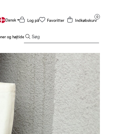
0
Dansk
Log på
Favoritter
Indkøbskurv
er og højtider
Tilbud og outlet