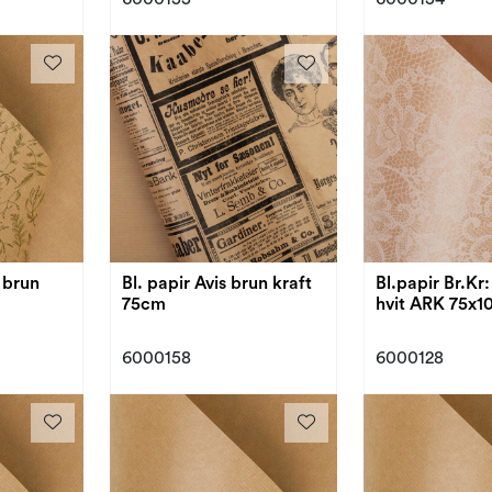
r brun
Bl. papir Avis brun kraft
Bl.papir Br.Kr
75cm
hvit ARK 75x1
6000158
6000128