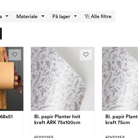
a
Materiale
På lager
Alle filtre
 68x51
Bl. papir Planter hvit
Bl. papir Plant
kraft ARK 75x100cm
kraft 75cm
6000155
6000154