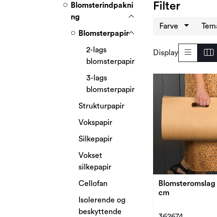
Filter
Blomsterindpakni
ng
Farve
Tem
Blomsterpapir
2-lags
Display
blomsterpapir
3-lags
blomsterpapir
Strukturpapir
Vokspapir
Silkepapir
Vokset
silkepapir
Blomsteromslag
Cellofan
cm
Isolerende og
beskyttende
362674