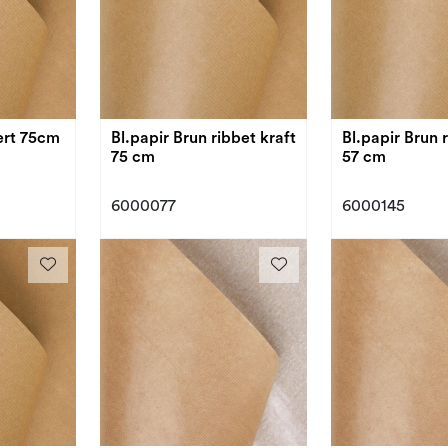
Bl.papir resirkulert 75cm
Bl.papir Brun ribbet kraft
Bl.papir Brun 
75 cm
57 cm
6000077
6000145