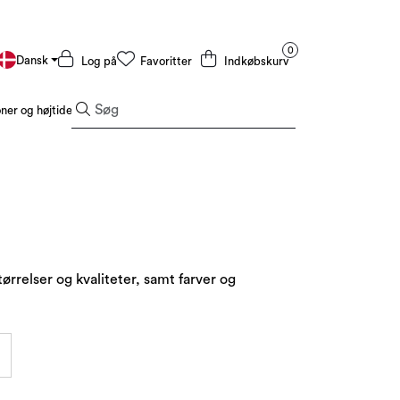
0
Dansk
Log på
Favoritter
Indkøbskurv
er og højtider
Tilbud og outlet
størrelser og kvaliteter, samt farver og