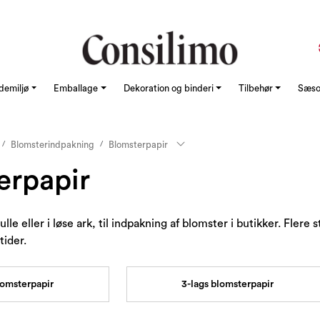
demiljø
Emballage
Dekoration og binderi
Tilbehør
Sæson
Blomsterindpakning
Blomsterpapir
erpapir
lle eller i løse ark, til indpakning af blomster i butikker. Flere 
tider.
lomsterpapir
3-lags blomsterpapir