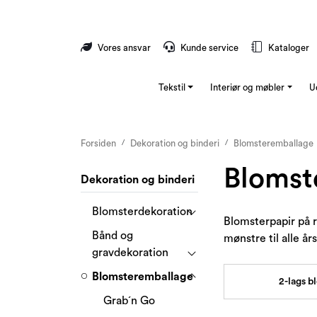
Skip to main content
Vores ansvar
Kunde service
Kataloger
Tekstil
Interiør og møbler
U
Forsiden
Dekoration og binderi
Blomsteremballage
Blomst
Dekoration og binderi
Blomsterdekoration
Blomsterpapir på ru
Bånd og
mønstre til alle års
gravdekoration
Blomsteremballage
2-lags b
Grab´n Go