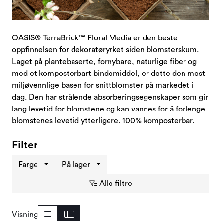
Kampanjer og Outlet
OASIS® TerraBrick™ Floral Media er den beste
oppfinnelsen for dekoratøryrket siden blomsterskum.
Laget på plantebaserte, fornybare, naturlige fiber og
med et komposterbart bindemiddel, er dette den mest
miljøvennlige basen for snittblomster på markedet i
dag. Den har strålende absorberingsegenskaper som gir
lang levetid for blomstene og kan vannes for å forlenge
blomstenes levetid ytterligere. 100% komposterbar.
Filter
Farge
På lager
Alle filtre
Visning