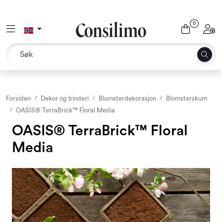
Skip to main content
0
Toggle navigation
Toggl
Tekstil
Interiør og møbler
Utemiljø
Forsiden
Dekor og binderi
Blomsterdekorasjon
Blomsterskum
OASIS® TerraBrick™ Floral Media
Emballasje
OASIS® TerraBrick™ Floral
Media
Dekor og binderi
Rekvisita
Sesonger og høytider