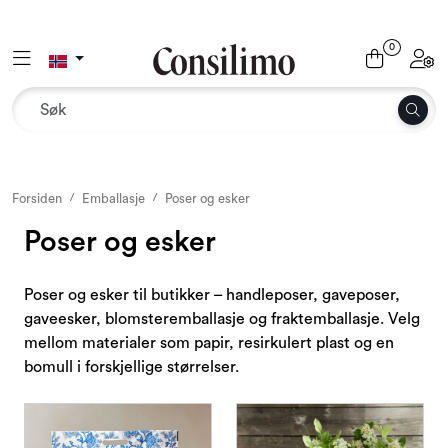
Skip to main content
0
Toggle navigation
Toggl
Tekstil
Interiør og møbler
Utemiljø
Forsiden
Emballasje
Poser og esker
Poser og esker
Emballasje
Poser og esker til butikker – handleposer, gaveposer,
Dekor og binderi
gaveesker, blomsteremballasje og fraktemballasje. Velg
mellom materialer som papir, resirkulert plast og en
Rekvisita
bomull i forskjellige størrelser.
Sesonger og høytider