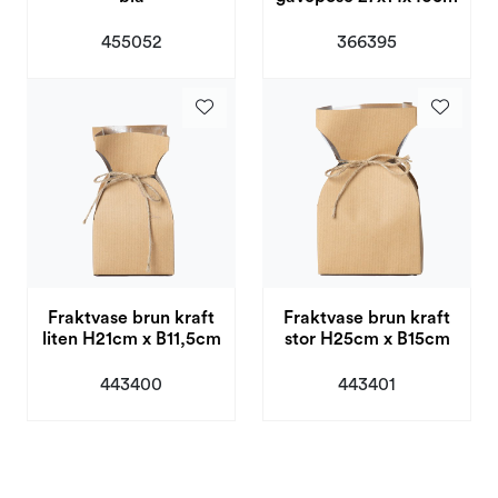
455052
366395
Fraktvase brun kraft
Fraktvase brun kraft
liten H21cm x B11,5cm
stor H25cm x B15cm
443400
443401