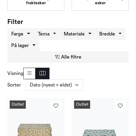
fraktesker
esker
Filter
Farge
Tema
Materiale
Bredde
På lager
Alle filtre
Visning
Sorter
Outlet
Outlet