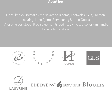
Åpent hus
Consilimo AS består av merkevarene Blooms, Edelweiss, Gus, Holmen,
Lauvring, Lene Bjerre, Serviteur og Simple Goods.
Vi er en grossistbedrift og selger kun til bedrifter. Privatpersoner kan handle
fra våre forhandlere.