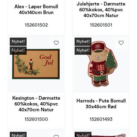
Julehjerte - Dørmatte
Alex - Løper Bomull
60%kokos, 40%pvc
40x140cm Brun
40x70cm Natur
152601502
152601501
Nyhet!
Nyhet!
Nyhet!
Nyhet!
Kesington - Dørmatte
Harrods - Pute Bomull
60%kokos, 40%pvc
30x45cm Rød
40x70cm Natur
152601500
152601493
Nyhet!
Nyhet!