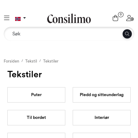
Skip to main content
0
Toggle navigation
Toggl
Tekstil
Interiør og møbler
Utemiljø
Forsiden
Tekstil
Tekstiler
Tekstiler
Emballasje
Dekor og binderi
Puter
Pledd og sitteunderlag
Rekvisita
Til bordet
Interiør
Sesonger og høytider