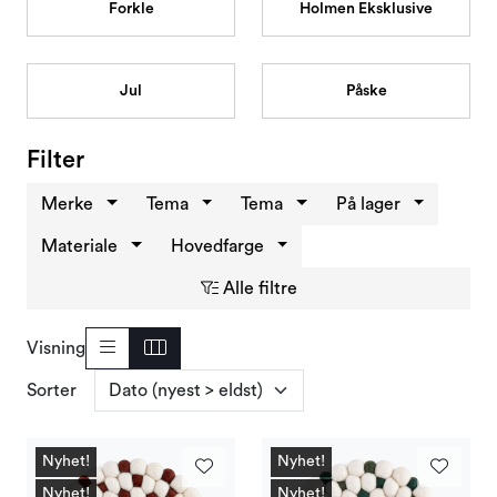
Forkle
Holmen Eksklusive
Kampanjer og Outlet
Jul
Påske
Filter
Merke
Tema
Tema
På lager
Materiale
Hovedfarge
Alle filtre
Visning
Sorter
Nyhet!
Nyhet!
Nyhet!
Nyhet!