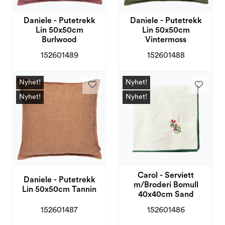
Daniele - Putetrekk
Daniele - Putetrekk
Lin 50x50cm
Lin 50x50cm
Burlwood
Vintermoss
152601489
152601488
Nyhet!
Nyhet!
Nyhet!
Nyhet!
Carol - Serviett
Daniele - Putetrekk
m/Broderi Bomull
Lin 50x50cm Tannin
40x40cm Sand
152601487
152601486