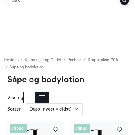
Skip to main content
Tekstil
Interiør og møbler
Utemiljø
Forsiden
Kampanjer og Outlet
Renhold
Kroppspleie -70%
Såpe og bodylotion
Emballasje
Såpe og bodylotion
Dekor og binderi
Visning
Rekvisita
Sorter
Sesonger og høytider
Tilbud!
Tilbud!