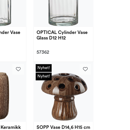
nder Vase
OPTICAL Cylinder Vase
Glass D12 H12
57362
Nyhet!
Nyhet!
Nyhet!
Nyhet!
e Keramikk
SOPP Vase D14,6 H15 cm