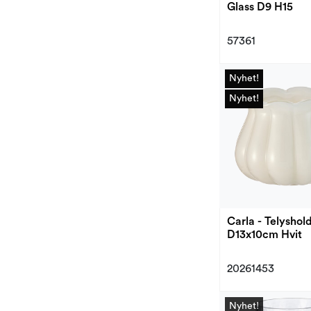
Glass D9 H15
57361
Nyhet!
Nyhet!
Nyhet!
Nyhet!
Carla - Telyshol
D13x10cm Hvit
20261453
Nyhet!