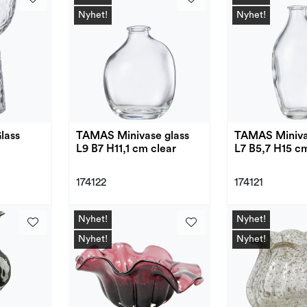
Nyhet!
Nyhet!
lass
TAMAS Minivase glass
TAMAS Miniva
L9 B7 H11,1 cm clear
L7 B5,7 H15 c
174122
174121
Nyhet!
Nyhet!
Nyhet!
Nyhet!