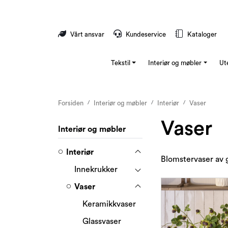
Skip to main content
Vårt ansvar
Kundeservice
Kataloger
Tekstil
Interiør og møbler
Ut
Forsiden
Interiør og møbler
Interiør
Vaser
Vaser
Interiør og møbler
Interiør
Blomstervaser av 
Innekrukker
Vaser
Keramikkvaser
Glassvaser