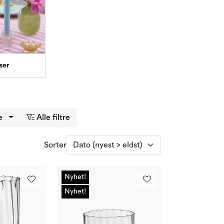
ser
ge
Alle filtre
Sorter
Nyhet!
Nyhet!
Nyhet!
Nyhet!