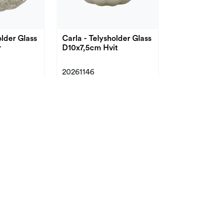
older Glass
Carla - Telysholder Glass
r
D10x7,5cm Hvit
20261146
Nyhet!
Nyhet!
lder/Vase
Nalani - Vase Glass
5cm Krem
D17x25cm Klar