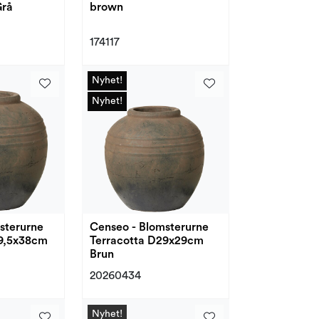
Grå
brown
174117
Nyhet!
Nyhet!
Nyhet!
Nyhet!
sterurne
Censeo - Blomsterurne
39,5x38cm
Terracotta D29x29cm
Brun
20260434
Nyhet!