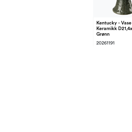
Kentucky - Vase
Keramikk D21,4
Grønn
20261191
Nyhet!
Nyhet!
Ella - Vase Glass
D23,5x30cm Br