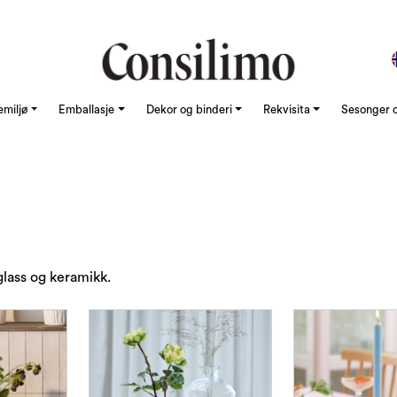
emiljø
Emballasje
Dekor og binderi
Rekvisita
Sesonger o
glass og keramikk.