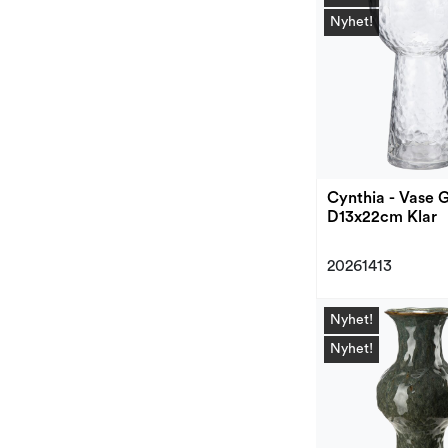
Nyhet!
Cynthia - Vase G
D13x22cm Klar
20261413
Nyhet!
Nyhet!