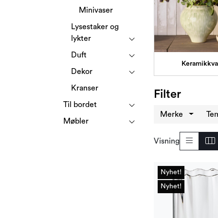
Minivaser
Lysestaker og
lykter
Duft
Keramikkva
Dekor
Kranser
Filter
Til bordet
Merke
Te
Møbler
Visning
Nyhet!
Nyhet!
Nyhet!
Nyhet!