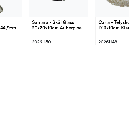
Samara - Skål Glass
Carla - Telysh
x44,9cm
20x20x10cm Aubergine
D13x10cm Kla
20261150
20261148
Nyhet!
Nyhet!
Nyhet!
Nyhet!
Ella - Vase Glass
Zara - Telysho
un
D21x23cm Brun
Glass D17x17,