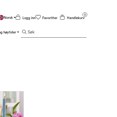
0
Norsk
Logg inn
Favoritter
Handlekurv
g høytider
Kampanjer og Outlet