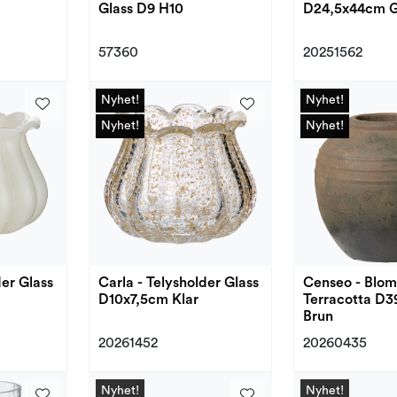
Glass D9 H10
D24,5x44cm 
57360
20251562
Nyhet!
Nyhet!
Nyhet!
Nyhet!
Nyhet!
Nyhet!
Nyhet!
Nyhet!
der Glass
Carla - Telysholder Glass
Censeo - Blom
D10x7,5cm Klar
Terracotta D
Brun
20261452
20260435
Nyhet!
Nyhet!