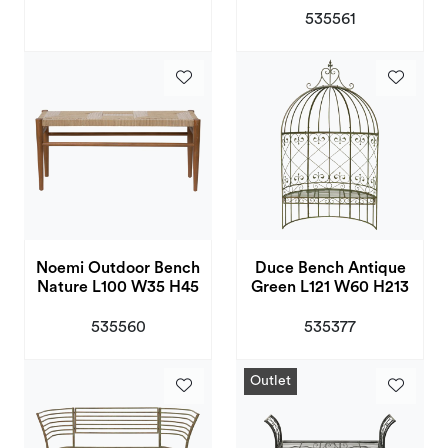
535561
Noemi Outdoor Bench
Duce Bench Antique
Nature L100 W35 H45
Green L121 W60 H213
535560
535377
Outlet