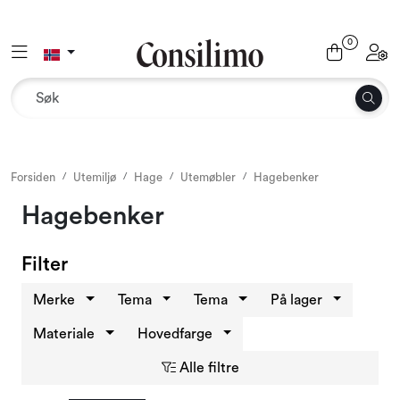
Skip to main content
0
Toggle navigation
Toggl
Tekstil
Interiør og møbler
Utemiljø
Forsiden
Utemiljø
Hage
Utemøbler
Hagebenker
Hagebenker
Emballasje
Filter
Dekor og binderi
Merke
Tema
Tema
På lager
Rekvisita
Materiale
Hovedfarge
Alle filtre
Sesonger og høytider