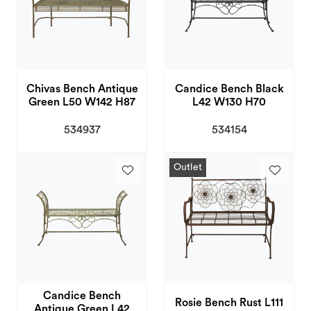
Chivas Bench Antique
Candice Bench Black
Green L50 W142 H87
L42 W130 H70
534937
534154
Outlet
Candice Bench
Rosie Bench Rust L111
Antique Green L42