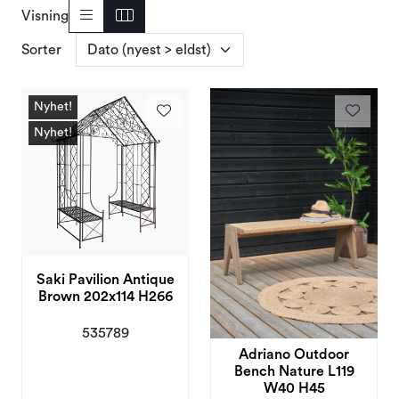
Visning
Kampanjer og Outlet
Sorter
Nyhet!
Nyhet!
Saki Pavilion Antique
Brown 202x114 H266
535789
Adriano Outdoor
Bench Nature L119
W40 H45