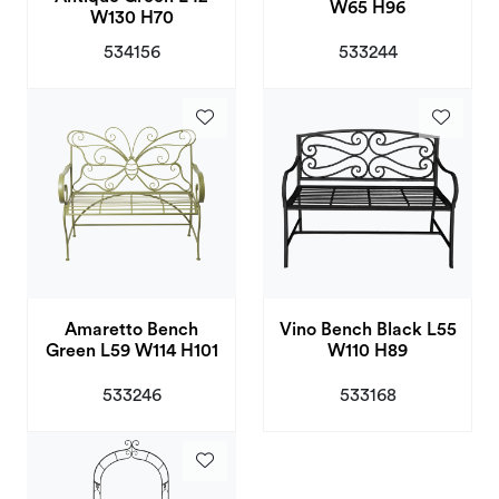
W65 H96
W130 H70
534156
533244
Amaretto Bench
Vino Bench Black L55
Green L59 W114 H101
W110 H89
533246
533168