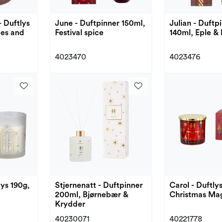
- Duftlys
June - Duftpinner 150ml,
Julian - Duftp
les and
Festival spice
140ml, Eple &
4023470
4023476
lys 190g,
Stjernenatt - Duftpinner
Carol - Duftlys
200ml, Bjørnebær &
Christmas Ma
Krydder
40230071
40221778