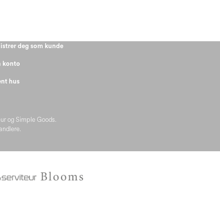
istrer deg som kunde
 konto
nt hus
eur og Simple Goods.
handlere.