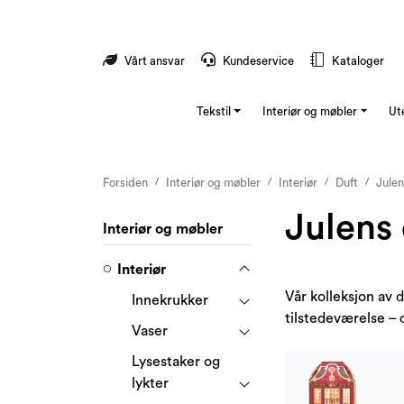
Skip to main content
Vårt ansvar
Kundeservice
Kataloger
Tekstil
Interiør og møbler
Ut
Forsiden
Interiør og møbler
Interiør
Duft
Julen
Julens 
Interiør og møbler
Interiør
Vår kolleksjon av d
Innekrukker
tilstedeværelse – 
Vaser
Lysestaker og
lykter