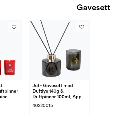
Gavesett
tt
Jul - Gavesett med
uftpinner
Duftlys 140g &
pice
Duftpinner 100ml, Apple
and Cinnamon
40220015