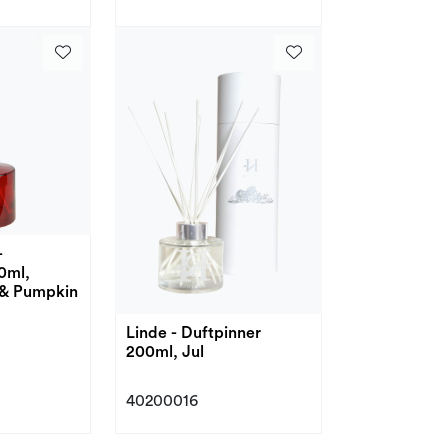
-
0ml,
 & Pumpkin
Linde - Duftpinner
200ml, Jul
40200016