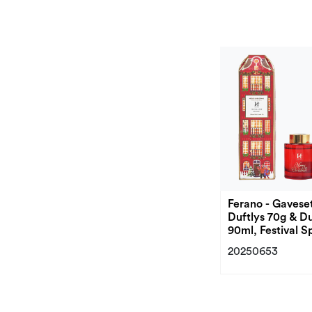
Ferano - Gavese
Duftlys 70g & D
90ml, Festival S
20250653