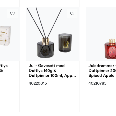
ftlys
Jul - Gavesett med
Juledrømmer 
 &
Duftlys 140g &
Duftpinner 20
Duftpinner 100ml, Apple
Spiced Apple
and Cinnamon
40220015
40210785