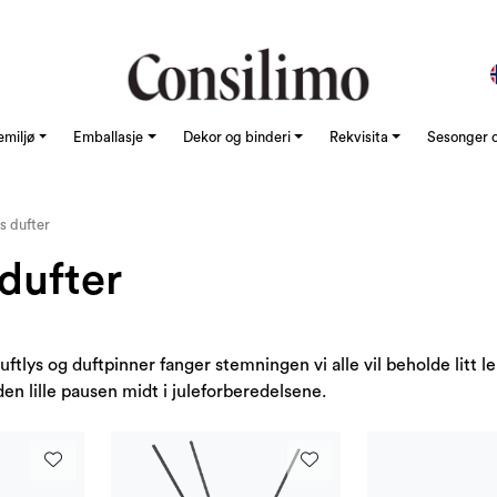
emiljø
Emballasje
Dekor og binderi
Rekvisita
Sesonger o
s dufter
dufter
uftlys og duftpinner fanger stemningen vi alle vil beholde litt l
den lille pausen midt i juleforberedelsene.