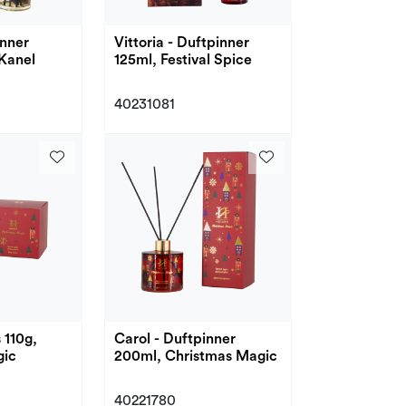
inner
Vittoria - Duftpinner
 Kanel
125ml, Festival Spice
40231081
 110g,
Carol - Duftpinner
gic
200ml, Christmas Magic
40221780