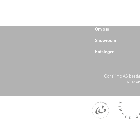
Om oss
Showroom
Kataloger
Consilimo AS består
Vi er en