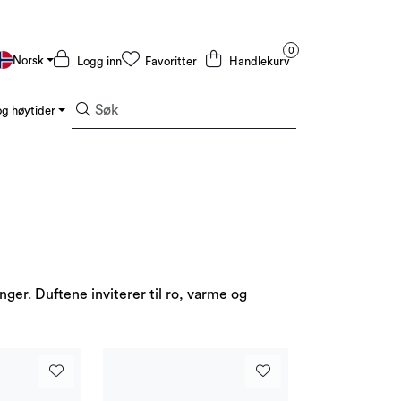
0
Norsk
Logg inn
Favoritter
Handlekurv
g høytider
Kampanjer og Outlet
enger. Duftene inviterer til ro, varme og