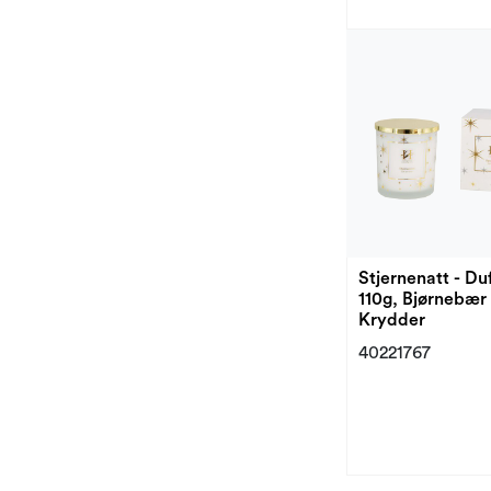
Stjernenatt - Du
110g, Bjørnebær
Krydder
40221767