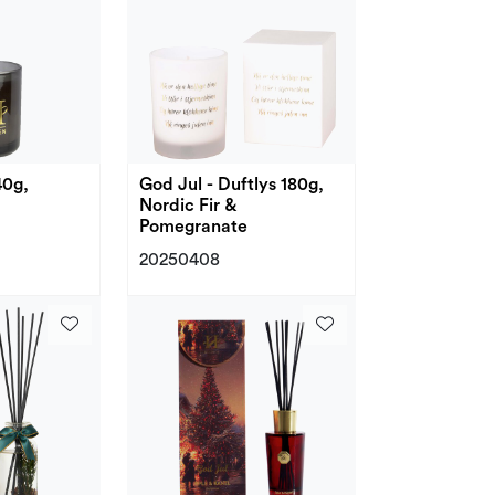
40g,
God Jul - Duftlys 180g,
Nordic Fir &
Pomegranate
20250408