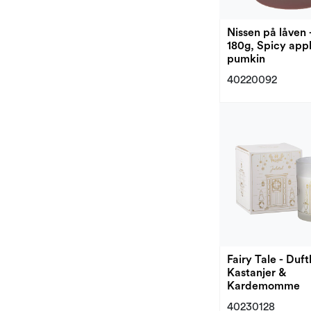
Nissen på låven 
180g, Spicy app
pumkin
40220092
Fairy Tale - Duft
Kastanjer &
Kardemomme
40230128