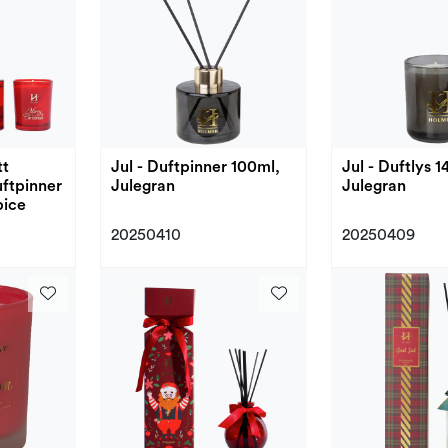
tt
Jul - Duftpinner 100ml,
Jul - Duftlys 1
uftpinner
Julegran
Julegran
pice
20250410
20250409