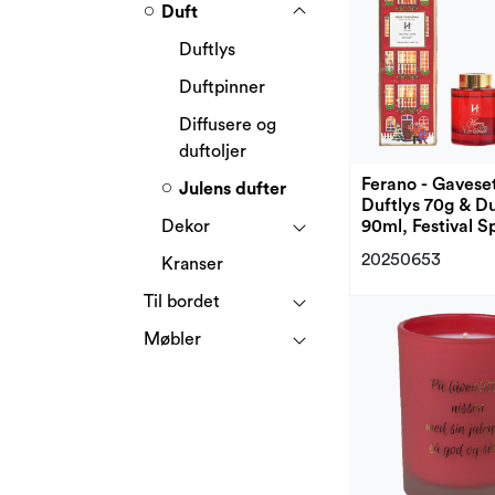
Duft
Duftlys
Duftpinner
Diffusere og
duftoljer
Ferano - Gavese
Julens dufter
Duftlys 70g & D
Dekor
90ml, Festival S
20250653
Kranser
Til bordet
Møbler