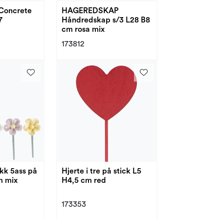
Concrete
HAGEREDSKAP
7
Håndredskap s/3 L28 B8
cm rosa mix
173812
kk 5ass på
Hjerte i tre på stick L5
m mix
H4,5 cm red
173353