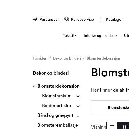
Skip to main content
Vårt ansvar
Kundeservice
Kataloger
Tekstil
Interiør og møbler
Ut
Forsiden
Dekor og binderi
Blomsterdekorasjon
Blomst
Dekor og binderi
Blomsterdekorasjon
Her finner du alt 
Blomsterskum
Binderiartikler
Blomsters
Bånd og gravpynt
Blomsteremballasje
Visning