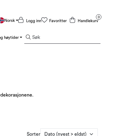
0
Norsk
Logg inn
Favoritter
Handlekurv
g høytider
Kampanjer og Outlet
erdekorasjonene.
Sorter