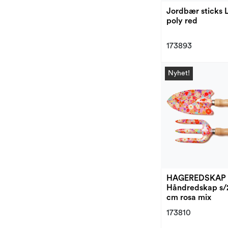
Jordbær sticks 
poly red
173893
Nyhet!
HAGEREDSKAP
Håndredskap s/
cm rosa mix
173810