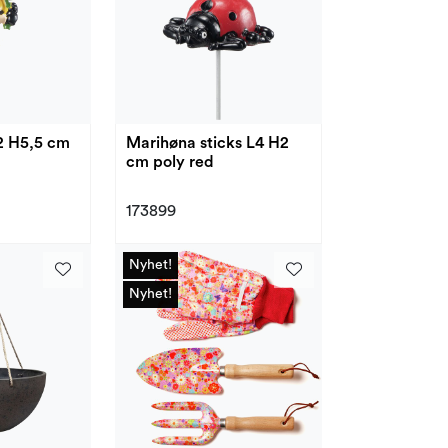
,2 H5,5 cm
Marihøna sticks L4 H2
cm poly red
173899
Nyhet!
Nyhet!
Nyhet!
Nyhet!