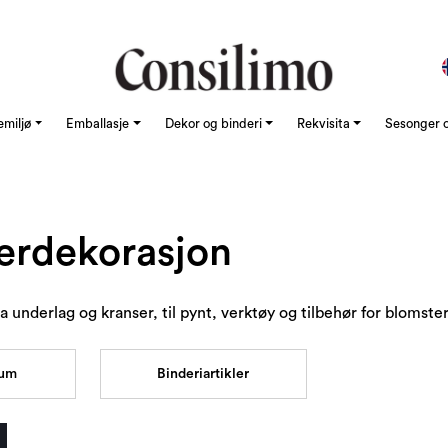
emiljø
Emballasje
Dekor og binderi
Rekvisita
Sesonger o
erdekorasjon
fra underlag og kranser, til pynt, verktøy og tilbehør for blomst
kum
Binderiartikler