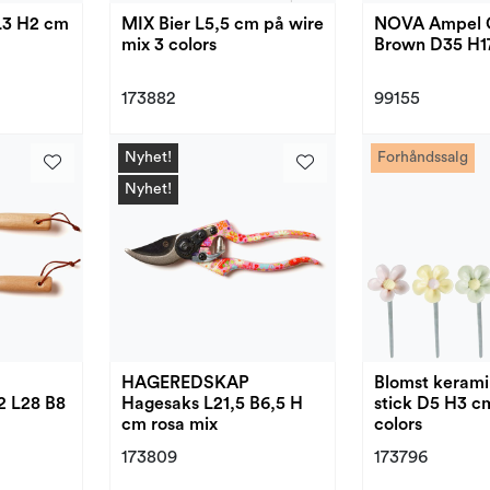
L3 H2 cm
MIX Bier L5,5 cm på wire
NOVA Ampel 
mix 3 colors
Brown D35 H1
173882
99155
Nyhet!
Forhåndssalg
Nyhet!
HAGEREDSKAP
Blomst kerami
2 L28 B8
Hagesaks L21,5 B6,5 H
stick D5 H3 c
cm rosa mix
colors
173809
173796