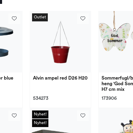
Outlet
Outlet
er blue
Alvin ampel red D26 H20
Sommerfugl/bl
heng 'God So
H7 cm mix
534273
173906
Nyhet!
Nyhet!
Nyhet!
Nyhet!