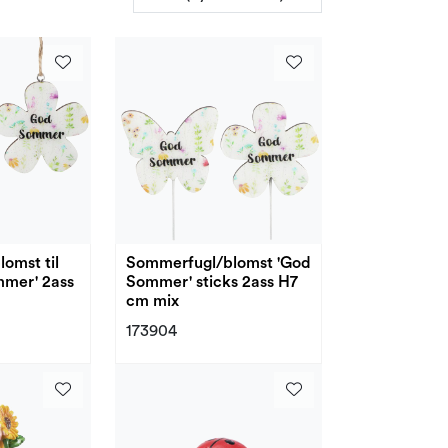
omst til
Sommerfugl/blomst 'God
mmer' 2ass
Sommer' sticks 2ass H7
cm mix
173904