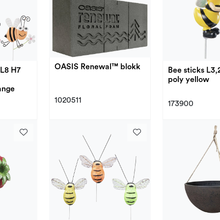
OASIS Renewal™ blokk
 L8 H7
Bee sticks L3
poly yellow
ange
1020511
173900