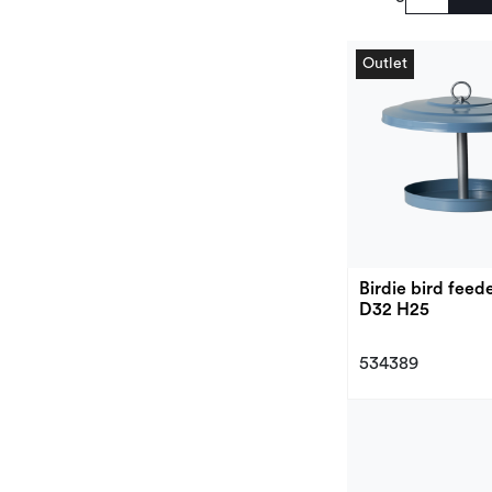
Outlet
Outlet
Birdie bird feed
D32 H25
534389