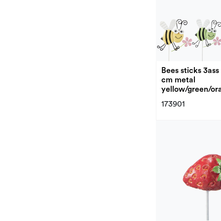
Bees sticks 3ass
cm metal
yellow/green/or
173901