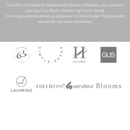
Consilimo AS består af mærkevarerne Blooms, Edelweiss, Gus, Holmen,
Lauvring, Lene Bjerre, Serviteur og Simple Goods.
Vi er en grossistvirksomhed og sælger kun til virksomheder. Privatpersoner
kan handle hos vores forhandlere.