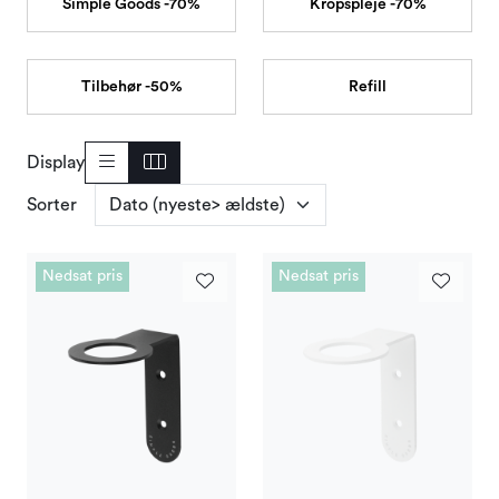
Simple Goods -70%
Kropspleje -70%
Tilbud og outlet
Tilbehør -50%
Refill
Display
Sorter
Nedsat pris
Nedsat pris