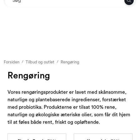
Skip to main content
Tekstil
Interiør og møbler
Udemiljø
Forsiden
Tilbud og outlet
Rengøring
Rengøring
Emballage
Vores rengøringsprodukter er lavet med skånsomme,
Dekoration og binderi
naturlige og plantebaserede ingredienser, forstærket
med probiotika. Produkterne er tilsat 100% rene,
Tilbehør
naturlige og økologiske æteriske olier, som får dit hjem
til at føles både rent, friskt og opløftende.
Sæsoner og højtider