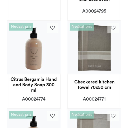
A00024795
Nedsat pris
Nedsat pris
Citrus Bergamia Hand
Checkered kitchen
and Body Soap 300
towel 70x50 cm
ml
A00024774
A00024771
Nedsat pris
Nedsat pris