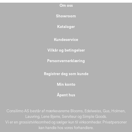
Om oss
Showroom
Kataloger
Kundeservice
Vilkår og betingelser
Personvernerklæring
Registrer deg som kunde
Min konto
Åpent hus
Consilimo AS består af mærkevarerne Blooms, Edelweiss, Gus, Holmen,
Lauvring, Lene Bjerre, Serviteur og Simple Goods.
Vi er en grossistvirksomhed og sælger kun til virksomheder. Privatpersoner
kan handle hos vores forhandlere.