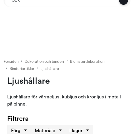
Skip to main content
Textil
Interiör och möbler
Utemiljö
Forsiden
Dekoration och binderi
Blomsterdekoration
Binderiartiklar
Ljushållare
Emballage
Ljushållare
Dekoration och binderi
Ljushållare för värmeljus, kubljus och kronljus i metall
på pinne.
Till butiken
Filtrera
Säsonger och högtider
Färg
Materiale
I lager