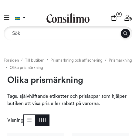
Skip to main content
0
Toggle navigation
Toggl
Textil
Interiör och möbler
Utemiljö
Forsiden
Till butiken
Prismärkning och affischering
Prismärkning
Olika prismärkning
Emballage
Olika prismärkning
Dekoration och binderi
Tags, självhäftande etiketter och prislappar som hjälper
butiken att visa pris eller rabatt på varorna.
Till butiken
Visning
Säsonger och högtider