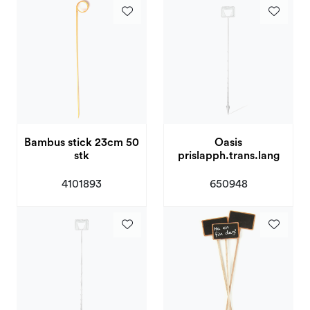
Kampanjer och outlet
Bambus stick 23cm 50
Oasis
stk
prislapph.trans.lang
4101893
650948