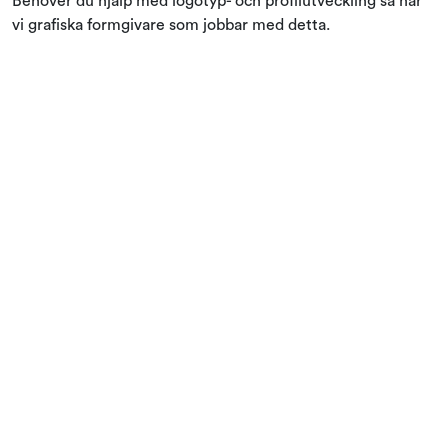
Behöver du hjälp med logotyp- och profilutveckling så har
vi grafiska formgivare som jobbar med detta.