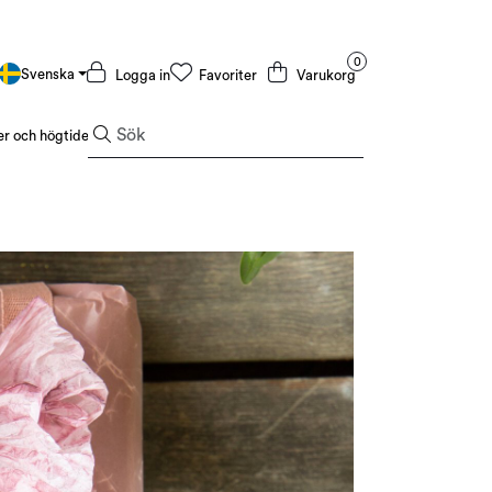
0
Svenska
Logga in
Favoriter
Varukorg
r och högtider
Kampanjer och outlet