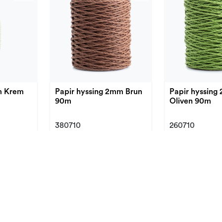
m Krem
Papir hyssing 2mm Brun
Papir hyssing 2mm
90m
Oliven 90m
380710
260710