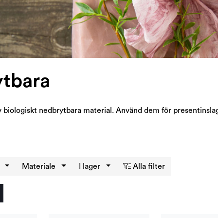
tbara
v biologiskt nedbrytbara material. Använd dem för presentinsla
a
Materiale
I lager
Alla filter