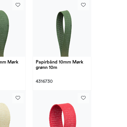
0mm Mørk
Papirbånd 10mm Mørk
grønn 10m
4316730