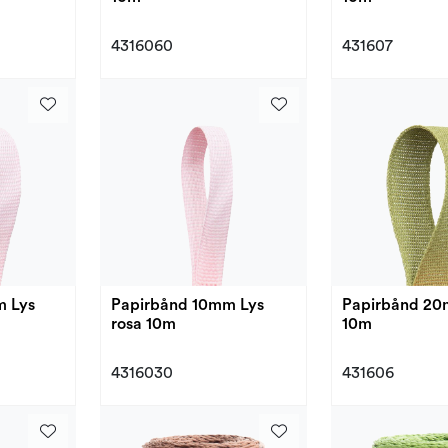
4316060
431607
m Lys
Papirbånd 10mm Lys
Papirbånd 20
rosa 10m
10m
4316030
431606