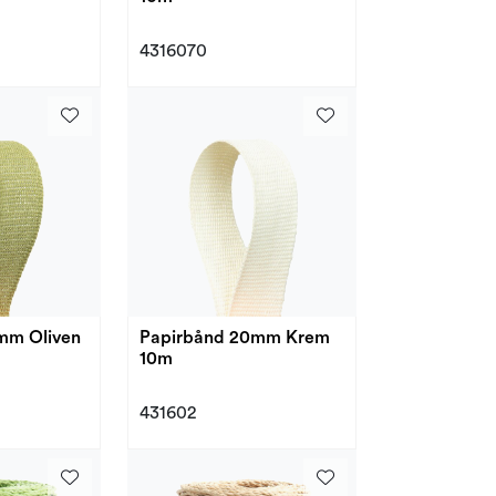
4316070
mm Oliven
Papirbånd 20mm Krem
10m
431602