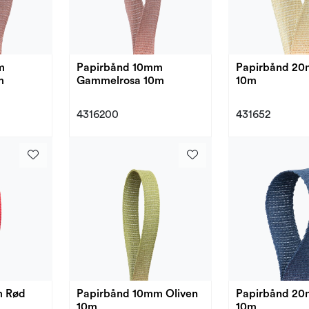
m
Papirbånd 10mm
Papirbånd 20
m
Gammelrosa 10m
10m
4316200
431652
m Rød
Papirbånd 10mm Oliven
Papirbånd 20
10m
10m