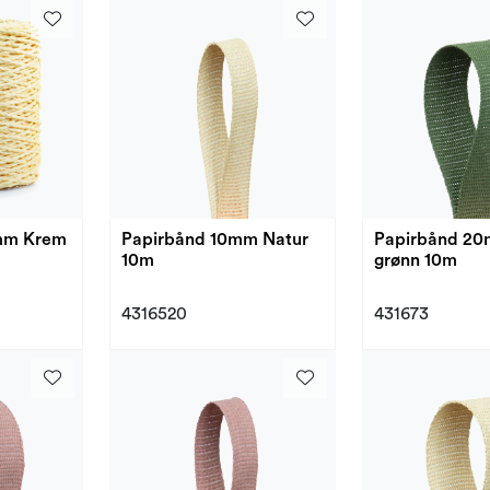
Papirbånd 10mm Natur
Papirbånd 2
10m
grønn 10m
4316520
431673