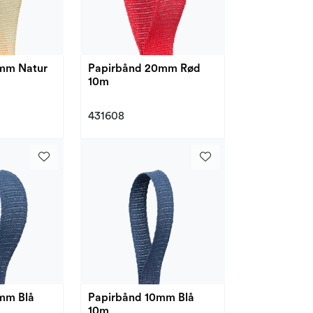
mm Natur
Papirbånd 20mm Rød
10m
431608
mm Blå
Papirbånd 10mm Blå
10m