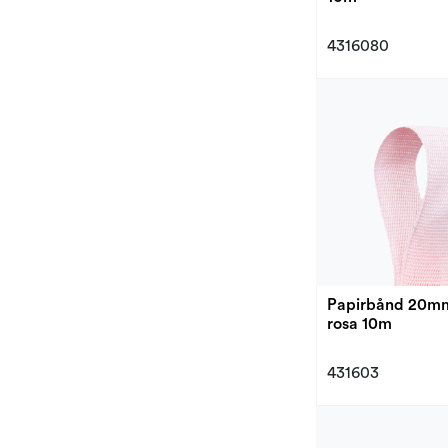
4316080
Papirbånd 20m
rosa 10m
431603