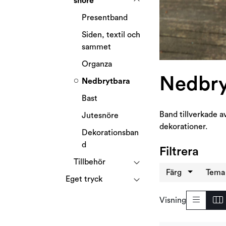
snöre
Presentband
Siden, textil och
sammet
Organza
Nedbry
Nedbrytbara
Bast
Band tillverkade a
Jutesnöre
dekorationer.
Dekorationsban
d
Filtrera
Tillbehör
Färg
Tem
Eget tryck
Visning