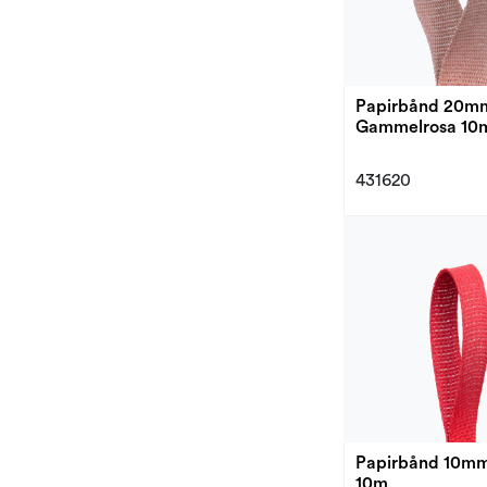
Papirbånd 20m
Gammelrosa 10
431620
Papirbånd 10m
10m