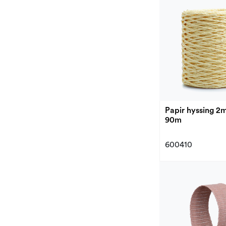
Papir hyssing 2mm Krem
90m
600410