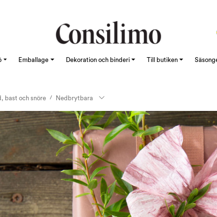
ö
Emballage
Dekoration och binderi
Till butiken
Säsonge
, bast och snöre
Nedbrytbara