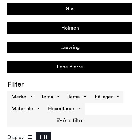
Tilbud og outlet
Gus
Holmen
Lauvring
Lene Bjerre
Filter
Merke
Tema
Tema
På lager
Materiale
Hovedfarve
Alle filtre
Display