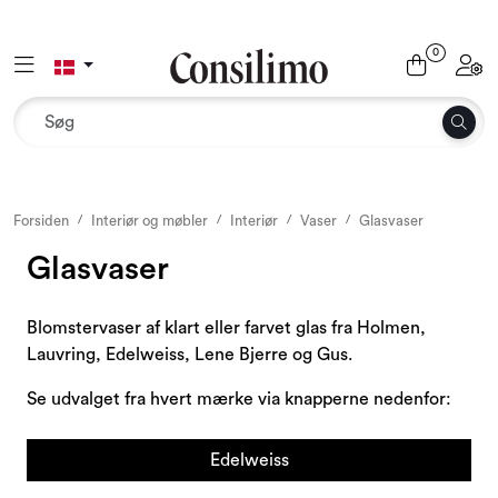
Skip to main content
0
Toggle navigation
Toggl
Tekstil
Interiør og møbler
Udemiljø
Forsiden
Interiør og møbler
Interiør
Vaser
Glasvaser
Glasvaser
Emballage
Blomstervaser af klart eller farvet glas fra Holmen,
Dekoration og binderi
Lauvring, Edelweiss, Lene Bjerre og Gus.
Tilbehør
Se udvalget fra hvert mærke via knapperne nedenfor:
Sæsoner og højtider
Edelweiss