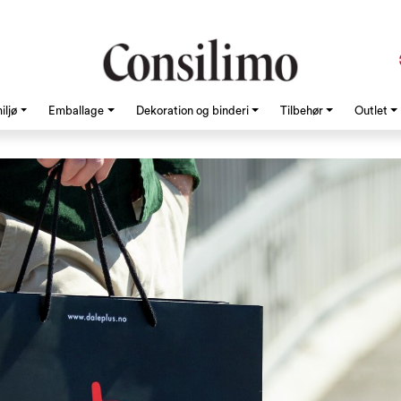
iljø
Emballage
Dekoration og binderi
Tilbehør
Outlet