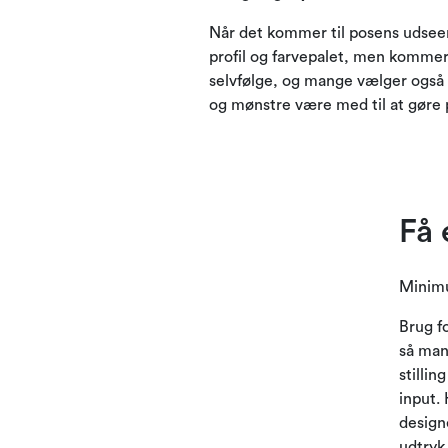
Når det kommer til posens udseen
profil og farvepalet, men kommer
selvfølge, og mange vælger også 
og mønstre være med til at gøre 
Få 
Minim
Brug fo
så man
stillin
input. 
design
udtryk