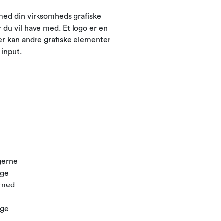
 med din virksomheds grafiske
du vil have med. Et logo er en
er kan andre grafiske elementer
input.
 gerne
age
e med
ige