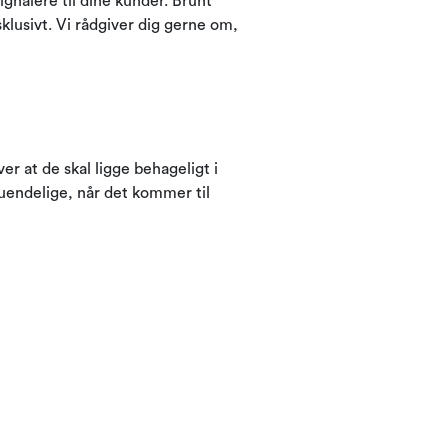
gnalere til dine kunder. Brunt
sklusivt. Vi rådgiver dig gerne om,
r at de skal ligge behageligt i
uendelige, når det kommer til