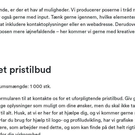
de, er der et hav af muligheder. Vi producerer poserne i tråd
 også gerne med input. Tænk gerne igennem, hvilke elementer 
at inkludere kontaktoplysninger eller en webadresse. Derudov
posen mere iøjnefaldende – her kommer vi gerne med kreative 
et pristilbud
umsmængde: 1 000 stk.
rmularen til at kontakte os for et uforpligtende pristilbud. Giv
ge oplysninger som muligt om dine ønsker, men du skal ikke t
g til alt. Husk, at vi er her for at hjælpe dig, og vi kommer gern
Har du brug for hjælp til logo- og profiludvikling, har vi grafiske
ere, som arbejder med dette, og som kan finde på det helt rigt
 for din virksomhed.