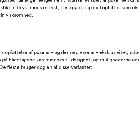
gante. Tænk gerne igennem, hvad du ønsker, at poserne skal si
rustikt indtryk, mens et tykt, bestrøget papir vil opfattes som ek
 din virksomhed.
opfattelse af posens – og dermed varens – eksklusivitet, udove
 på håndtagene kan matches til designet, og mulighederne er 
e fleste bruger dog en af ​​disse varianter: