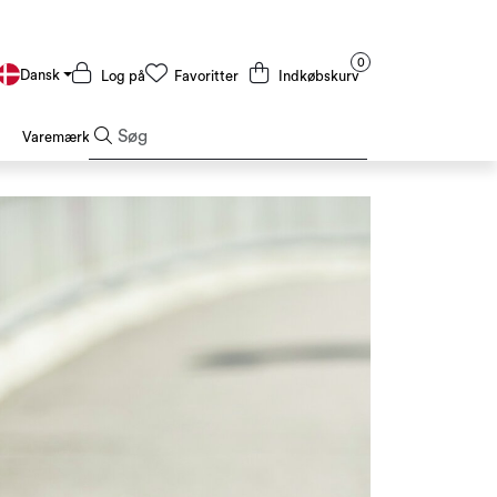
0
Dansk
Log på
Favoritter
Indkøbskurv
Varemærker
Sæsoner og højtider