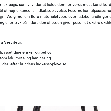
er lux bags, som vi ynder at kalde dem, er vores mest kunstfær
 til at højne kundens indkøbsoplevelse. Poserne kan tilpasses he
ign. Vælg mellem flere materialetyper, overfladebehandlinger 
ng eller tryk på indersiden af ​​posen giver posen et ekstra eksk
ra Serviteur:
ilpasset dine ønsker og behov
 som lak, metal og laminering
e, der løfter kundens indkøbsoplevelse