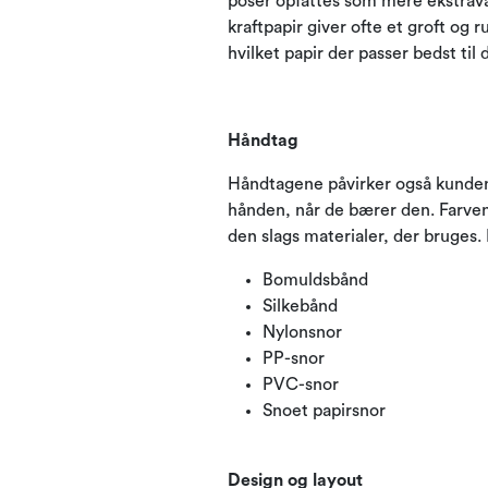
poser opfattes som mere ekstrava
kraftpapir giver ofte et groft og 
hvilket papir der passer bedst til
Håndtag
Håndtagene påvirker også kundens 
hånden, når de bærer den. Farven
den slags materialer, der bruges. D
Bomuldsbånd
Silkebånd
Nylonsnor
PP-snor
PVC-snor
Snoet papirsnor
Design og layout