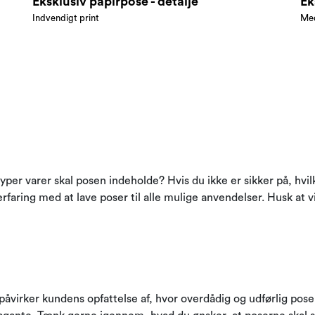
Eksklusiv papirpose - detalje
Ek
Indvendigt print
Med
per varer skal posen indeholde? Hvis du ikke er sikker på, hvil
erfaring med at lave poser til alle mulige anvendelser. Husk at v
påvirker kundens opfattelse af, hvor overdådig og udførlig posen