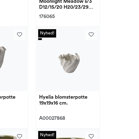
Moonlight Meadow s/3
D12/15/20 H20/23/29
cm
176065
Nyhed!
Nyhed!
erpotte
Hyelia blomsterpotte
19x19x16 cm.
A00027868
Nyhed!
Nyhed!