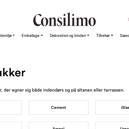
demiljø
Emballage
Dekoration og binderi
Tilbehør
Sæson
ukker
, der egner sig både indendørs og på altanen eller terrassen.
Cement
Gla
Ampel
Urne