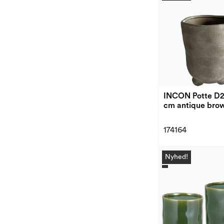
INCON Potte D
cm antique bro
174164
Nyhed!