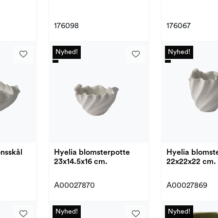
176098
176067
Nyhed!
Nyhed!
Nyhed!
Nyhed!
onsskål
Hyelia blomsterpotte
Hyelia blomst
23x14.5x16 cm.
22x22x22 cm.
A00027870
A00027869
Nyhed!
Nyhed!
Nyhed!
Nyhed!