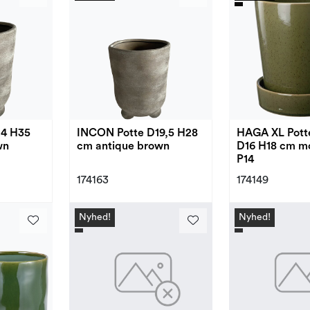
24 H35
INCON Potte D19,5 H28
HAGA XL Pott
wn
cm antique brown
D16 H18 cm m
P14
174163
174149
Nyhed!
Nyhed!