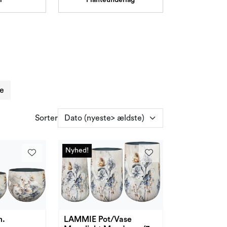
re
Sorter
Nyhed!
Nyhed!
cm.
LAMMIE Pot/Vase