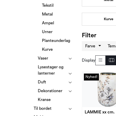
Tekstil
Metal
Kurve
Ampel
Urner
Filter
Planteunderlag
Farve
Tem
Kurve
Vaser
Display
Lysestager og
lanterner
Nyhed!
Nyhed!
Duft
Dekorationer
Kranse
Til bordet
LAMMIE xx cm.