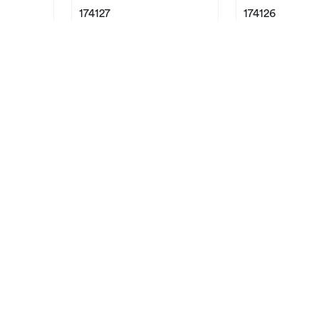
174127
174126
Nyhed!
Nyhed!
HAGA XL Potte m/skål
THORI Potte s
/16 cm
D14 H15 cm beige P12
D14,7/17,9 H13
15
dark red P12/
174109
174110