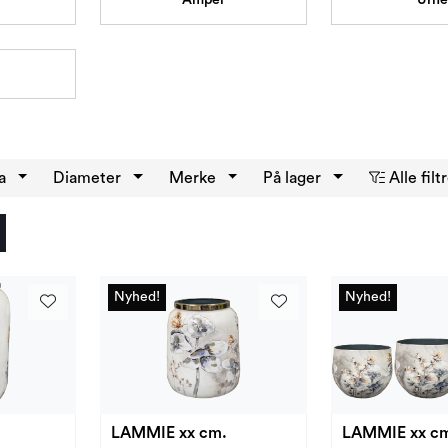
a
Diameter
Merke
På lager
Alle filt
Nyhed!
Nyhed!
Nyhed!
Nyhed!
LAMMIE xx cm.
LAMMIE xx 