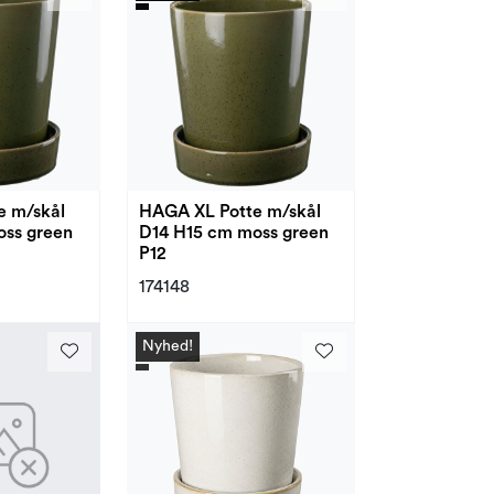
e m/skål
HAGA XL Potte m/skål
oss green
D14 H15 cm moss green
P12
174148
Nyhed!