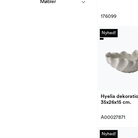
Møbler
176099
Nyhed!
Nyhed!
Hyelia dekorati
35x26x15 cm.
A00027871
Nyhed!
Nyhed!