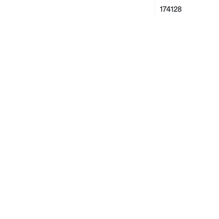
174128
Nyhed!
THORI Potte s/2
D14,7/17,9 H13,7
dark green P12/
174111