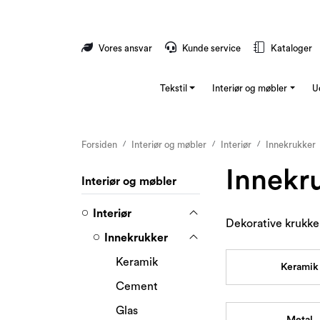
Skip to main content
Vores ansvar
Kunde service
Kataloger
Tekstil
Interiør og møbler
U
Forsiden
Interiør og møbler
Interiør
Innekrukker
Innekr
Interiør og møbler
Interiør
Dekorative krukker
Innekrukker
Keramik
Keramik
Cement
Glas
Metal