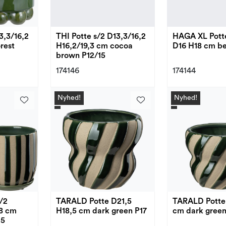
3,3/16,2
THI Potte s/2 D13,3/16,2
HAGA XL Pott
rest
H16,2/19,3 cm cocoa
D16 H18 cm be
brown P12/15
174146
174144
Nyhed!
Nyhed!
/2
TARALD Potte D21,5
TARALD Potte
18 cm
H18,5 cm dark green P17
cm dark green
15