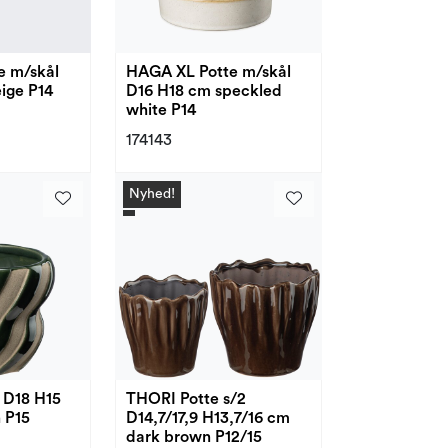
e m/skål
HAGA XL Potte m/skål
ige P14
D16 H18 cm speckled
white P14
174143
Nyhed!
 D18 H15
THORI Potte s/2
 P15
D14,7/17,9 H13,7/16 cm
dark brown P12/15