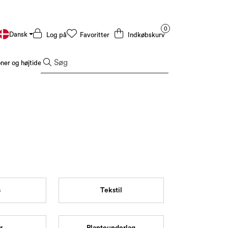
0
Dansk
Log på
Favoritter
Indkøbskurv
er og højtider
Tilbud og outlet
s
Tekstil
r
Planteunderlag