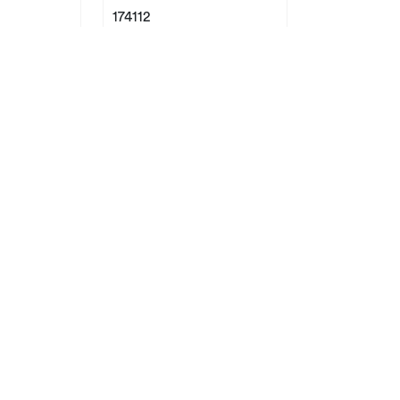
174112
Nyhed!
/2
HAGA XL Potte m/skål
,7/16 cm
D14 H15 cm speckled
15
white P12
174107