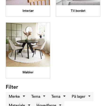
Kampanjer og Outlet
Interiør
Til bordet
Møbler
Filter
Merke
Tema
Tema
På lager
Materiale
Hovedfarge