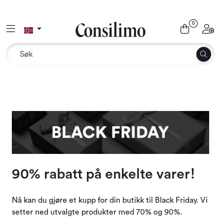
Skip to main content
0
Toggle navigation
Toggl
Tekstil
Interiør og møbler
Utemiljø
Emballasje
Dekor og binderi
90% rabatt på enkelte varer!
Rekvisita
Nå kan du gjøre et kupp for din butikk til Black Friday. Vi
Sesonger og høytider
setter ned utvalgte produkter med 70% og 90%.