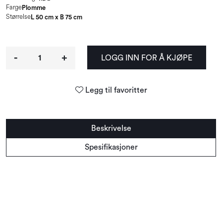
Farge
Plomme
Størrelse
L 50 cm x B 75 cm
-
+
LOGG INN FOR Å KJØPE
Legg til favoritter
Beskrivelse
Spesifikasjoner