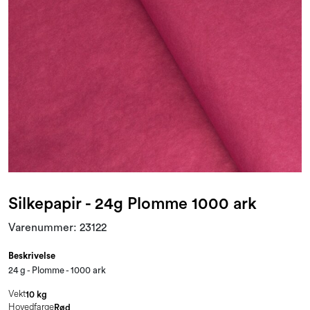
Kampanjer og Outlet
Silkepapir - 24g Plomme 1000 ark
Varenummer:
23122
Beskrivelse
24 g - Plomme - 1000 ark
Vekt
10 kg
Hovedfarge
Rød