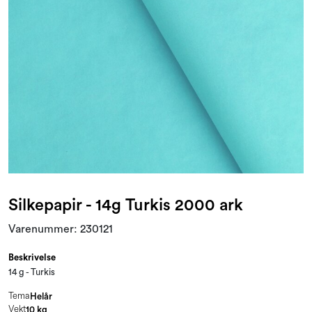
Kampanjer og Outlet
Silkepapir - 14g Turkis 2000 ark
Varenummer:
230121
Beskrivelse
14 g - Turkis
Tema
Helår
Vekt
10 kg