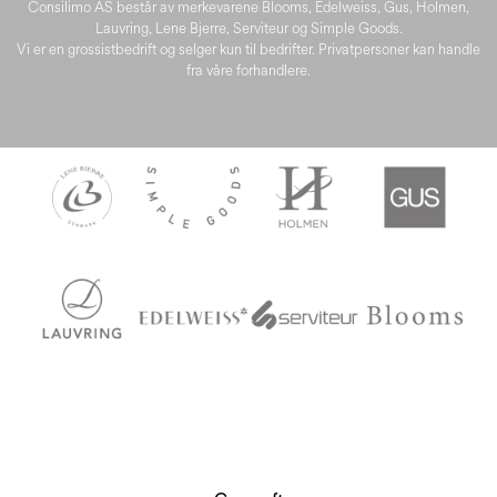
Consilimo AS består av merkevarene Blooms, Edelweiss, Gus, Holmen,
Lauvring, Lene Bjerre, Serviteur og Simple Goods.
Vi er en grossistbedrift og selger kun til bedrifter. Privatpersoner kan handle
fra våre forhandlere.