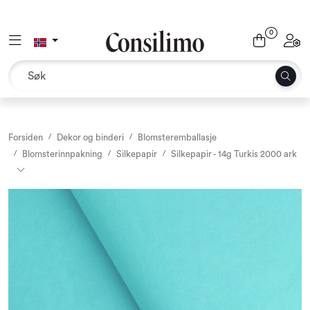
Skip to main content
0
Toggle navigation
Toggl
Tekstil
Interiør og møbler
Utemiljø
Forsiden
Dekor og binderi
Blomsteremballasje
Blomsterinnpakning
Silkepapir
Silkepapir - 14g Turkis 2000 ark
Emballasje
Dekor og binderi
Rekvisita
Sesonger og høytider