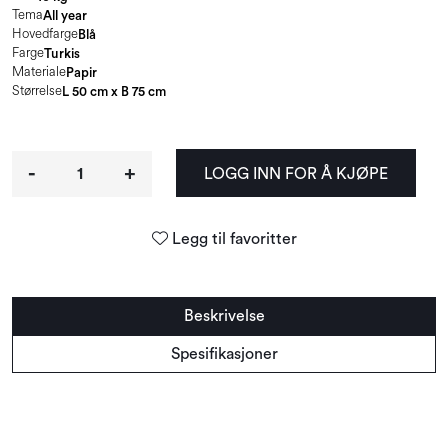
Tema
All year
Hovedfarge
Blå
Farge
Turkis
Materiale
Papir
Størrelse
L 50 cm x B 75 cm
-
+
LOGG INN FOR Å KJØPE
Legg til favoritter
Beskrivelse
Spesifikasjoner