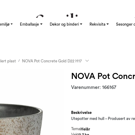
emiljø
Emballasje
Dekor og binderi
Rekvisita
Sesonger o
lert plast
NOVA Pot Concrete Gold D22 H17
NOVA Pot Concr
Varenummer:
166167
Beskrivelse
Utepotter med hull – Produsert av res
Tema
Helår
Vekt
0.7 kg