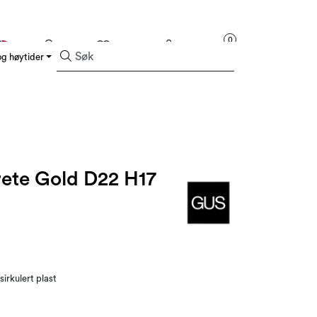
0
Norsk
Logg inn
Favoritter
Handlekurv
g høytider
Kampanjer og Outlet
ete Gold D22 H17
irkulert plast