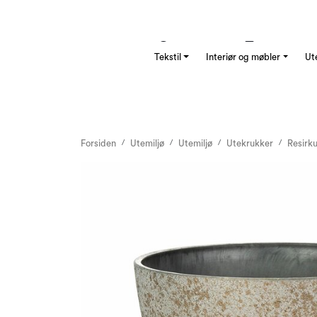
Skip to main content
Vårt ansvar
Kundeservice
Kataloger
Tekstil
Interiør og møbler
Ut
Forsiden
Utemiljø
Utemiljø
Utekrukker
Resirku