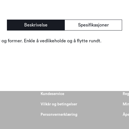
Beskrivelse
Spesifikasjoner
er og former. Enkle å vedlikeholde og å flytte rundt.
Kundeservice
Reg
Vilkår og betingelser
Min
Personvernerklæring
Åpe