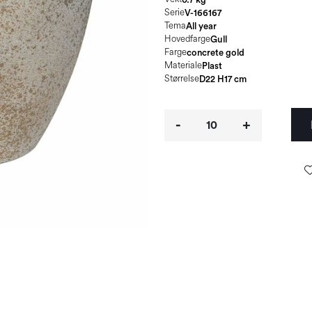
Serie
V-166167
Tema
All year
Hovedfarge
Gull
Farge
concrete gold
Materiale
Plast
Størrelse
D22 H17 cm
-
+