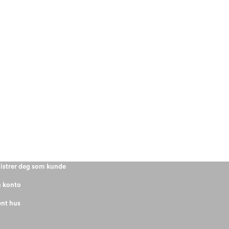
istrer deg som kunde
 konto
nt hus