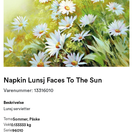
Kampanjer og Outlet
Napkin Lunsj Faces To The Sun
Varenummer:
13316010
Beskrivelse
Lunsj servietter
Tema
Sommer, Påske
Vekt
0.133333 kg
Serie
96010