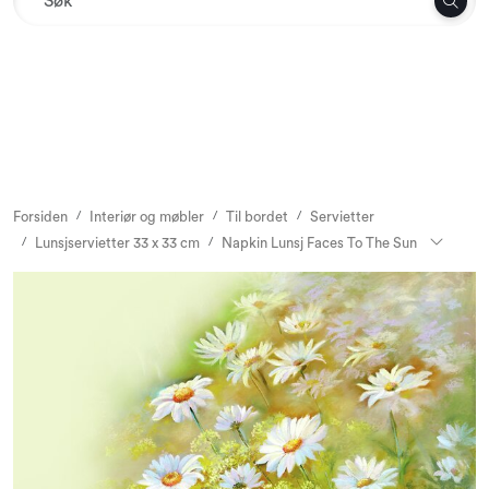
Skip to main content
Tekstil
Interiør og møbler
Utemiljø
Forsiden
Interiør og møbler
Til bordet
Servietter
Lunsjservietter 33 x 33 cm
Napkin Lunsj Faces To The Sun
Emballasje
Dekor og binderi
Rekvisita
Sesonger og høytider