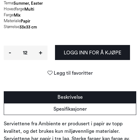
Tema
Summer, Easter
Hovedfarge
Multi
Farge
Mix
Materiale
Papir
Størrelse
33x33 cm
-
+
LOGG INN FOR Å KJØPE
Legg til favoritter
Beskrivelse
Spesifikasjoner
Serviettene fra Ambiente er produsert i papir av topp
kvalitet, og det brukes kun miljøvennlige materialer.
Serviettene har papir i tre lag. Sterke farger kan farge av.