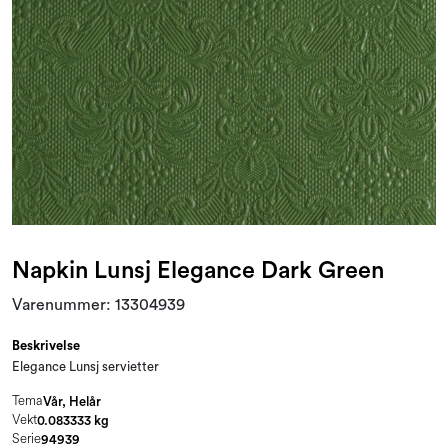
Kampanjer og Outlet
Napkin Lunsj Elegance Dark Green
Varenummer:
13304939
Beskrivelse
Elegance Lunsj servietter
Tema
Vår, Helår
Vekt
0.083333 kg
Serie
94939