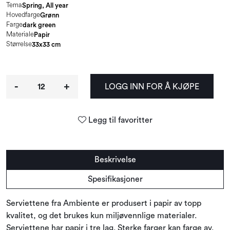
Tema
Spring, All year
Hovedfarge
Grønn
Farge
dark green
Materiale
Papir
Størrelse
33x33 cm
-
+
LOGG INN FOR Å KJØPE
Legg til favoritter
Beskrivelse
Spesifikasjoner
Serviettene fra Ambiente er produsert i papir av topp
kvalitet, og det brukes kun miljøvennlige materialer.
Serviettene har papir i tre lag. Sterke farger kan farge av.