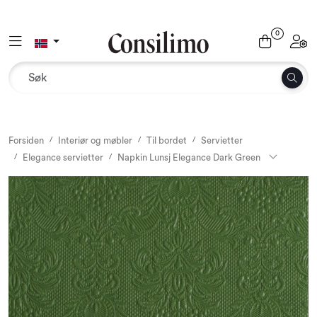
Skip to main content
0
Toggle navigation
Toggl
Tekstil
Interiør og møbler
Utemiljø
Forsiden
Interiør og møbler
Til bordet
Servietter
Elegance servietter
Napkin Lunsj Elegance Dark Green
Emballasje
Dekor og binderi
Rekvisita
Sesonger og høytider