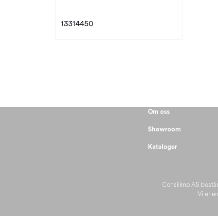
13314450
Om oss
Showroom
Kataloger
Consilimo AS består
Vi er en