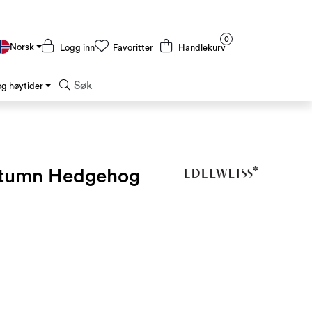
0
Norsk
Logg inn
Favoritter
Handlekurv
g høytider
Kampanjer og Outlet
utumn Hedgehog