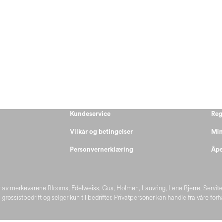
Kundeservice
Reg
Vilkår og betingelser
Min
Personvernerklæring
Åpe
 av merkevarene Blooms, Edelweiss, Gus, Holmen, Lauvring, Lene Bjerre, Servit
 grossistbedrift og selger kun til bedrifter. Privatpersoner kan handle fra våre for