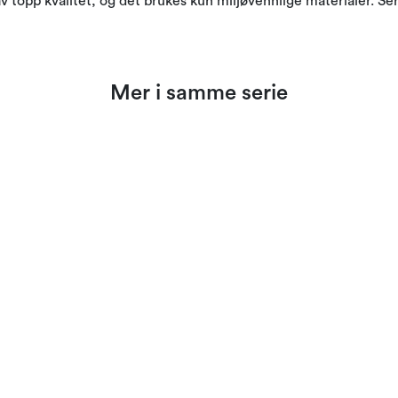
 topp kvalitet, og det brukes kun miljøvennlige materialer. Serv
Mer i samme serie