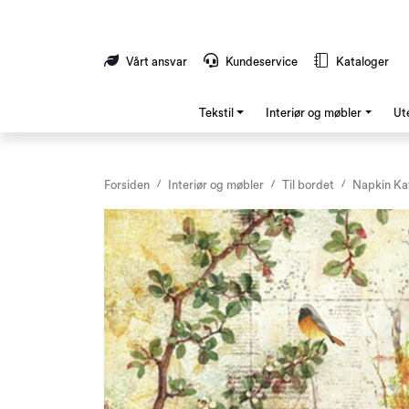
Skip to main content
Vårt ansvar
Kundeservice
Kataloger
Tekstil
Interiør og møbler
Ut
Forsiden
Interiør og møbler
Til bordet
Napkin Ka