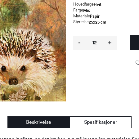
Hovedfarge
Hvit
Farge
Mix
Materiale
Papir
Størrelse
25x25 cm
-
+
Beskrivelse
Spesifikasjoner