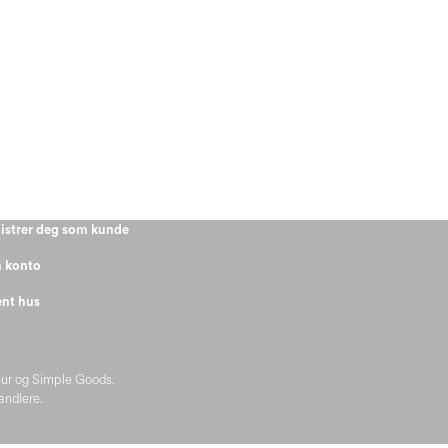
istrer deg som kunde
 konto
nt hus
eur og Simple Goods.
handlere.