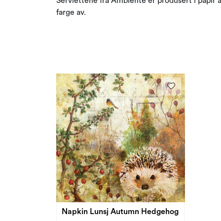
Serviettene fra Ambiente er produsert i papir av
farge av.
Napkin Lunsj Autumn Hedgehog