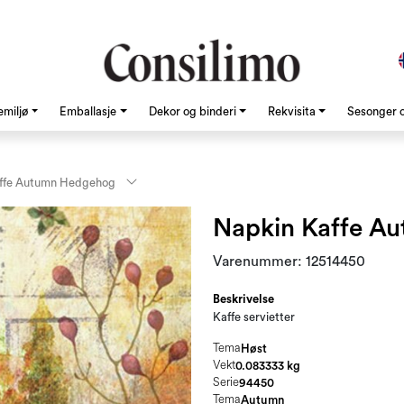
emiljø
Emballasje
Dekor og binderi
Rekvisita
Sesonger o
ffe Autumn Hedgehog
Napkin Kaffe A
Varenummer:
12514450
Beskrivelse
Kaffe servietter
Tema
Høst
Vekt
0.083333 kg
Serie
94450
Tema
Autumn