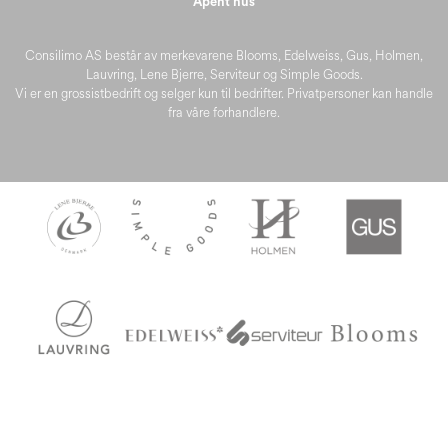
Åpent hus
Consilimo AS består av merkevarene Blooms, Edelweiss, Gus, Holmen,
Lauvring, Lene Bjerre, Serviteur og Simple Goods.
Vi er en grossistbedrift og selger kun til bedrifter. Privatpersoner kan handle
fra våre forhandlere.