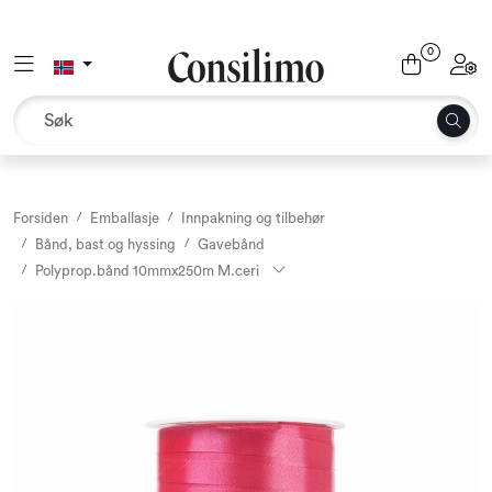
Skip to main content
0
Toggle navigation
Toggl
Tekstil
Interiør og møbler
Utemiljø
Forsiden
Emballasje
Innpakning og tilbehør
Bånd, bast og hyssing
Gavebånd
Polyprop.bånd 10mmx250m M.ceri
Emballasje
Dekor og binderi
Rekvisita
Sesonger og høytider