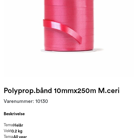
Kampanjer og Outlet
Polyprop.bånd 10mmx250m M.ceri
Varenummer:
10130
Beskrivelse
Tema
Helår
Vekt
0.2 kg
Tema
All year