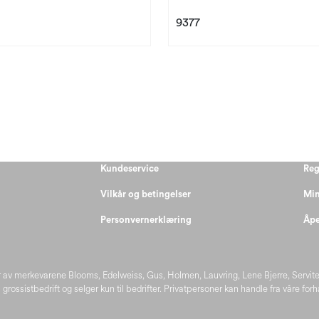
9377
Kundeservice
Reg
Vilkår og betingelser
Min
Personvernerklæring
Åpe
 av merkevarene Blooms, Edelweiss, Gus, Holmen, Lauvring, Lene Bjerre, Servit
 grossistbedrift og selger kun til bedrifter. Privatpersoner kan handle fra våre for