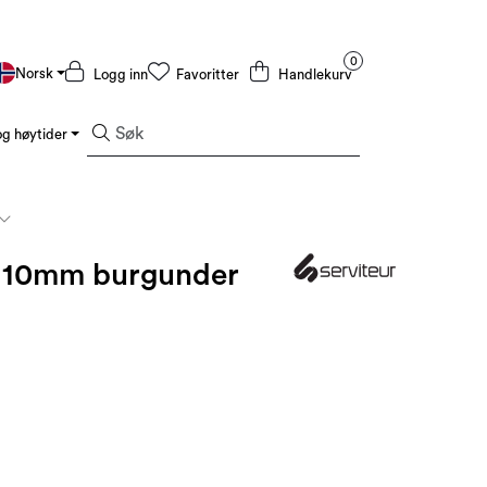
0
Norsk
Logg inn
Favoritter
Handlekurv
g høytider
Kampanjer og Outlet
 10mm burgunder