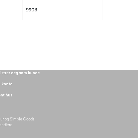
9903
istrer deg som kunde
 konto
nt hus
eur og Simple Goods.
handlere.