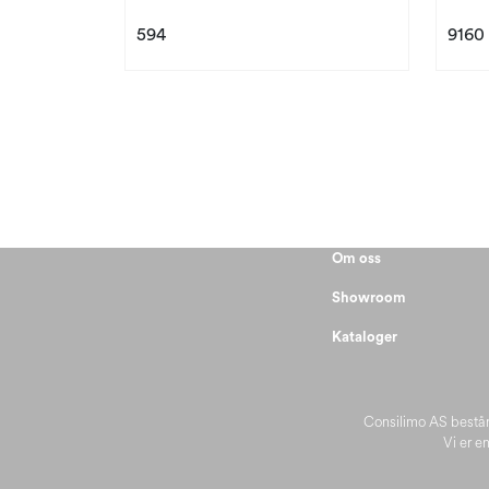
594
9160
Om oss
Showroom
Kataloger
Consilimo AS består
Vi er en