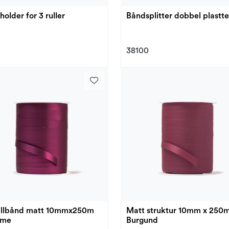
older for 3 ruller
Båndsplitter dobbel plastt
38100
llbånd matt 10mmx250m
Matt struktur 10mm x 250m
mme
Burgund