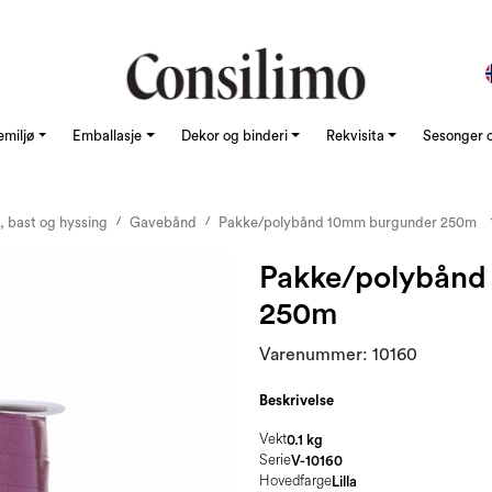
emiljø
Emballasje
Dekor og binderi
Rekvisita
Sesonger o
, bast og hyssing
Gavebånd
Pakke/polybånd 10mm burgunder 250m
Pakke/polybånd
250m
Varenummer:
10160
Beskrivelse
Vekt
0.1 kg
Serie
V-10160
Hovedfarge
Lilla