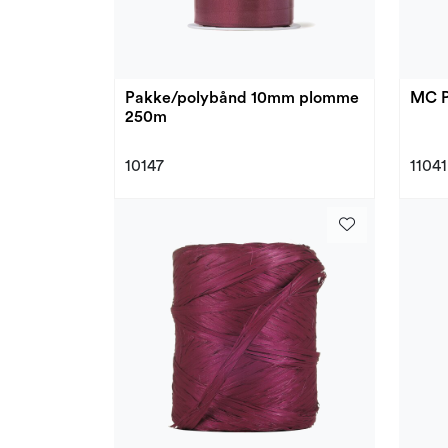
Pakke/polybånd 10mm plomme
MC P
250m
10147
11041