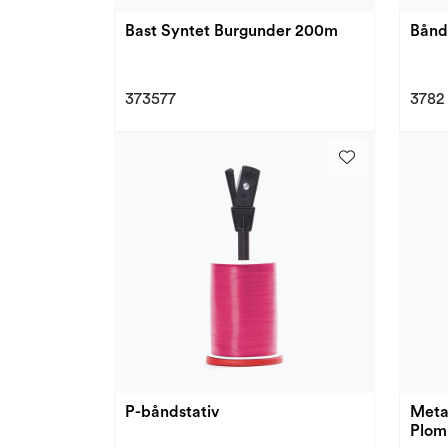
Bast Syntet Burgunder 200m
Båndh
373577
3782
P-båndstativ
Meta
Plo