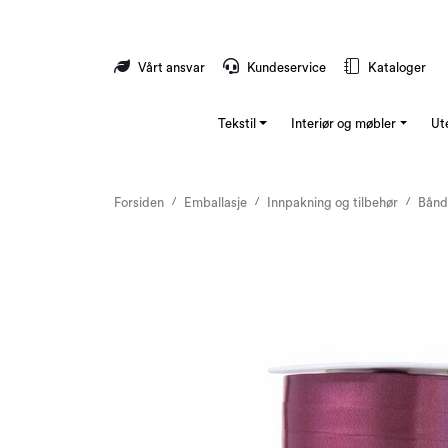
Skip to main content
Vårt ansvar
Kundeservice
Kataloger
Tekstil
Interiør og møbler
Ut
Forsiden
Emballasje
Innpakning og tilbehør
Bånd