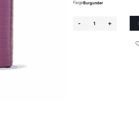
Farge
Burgunder
-
+