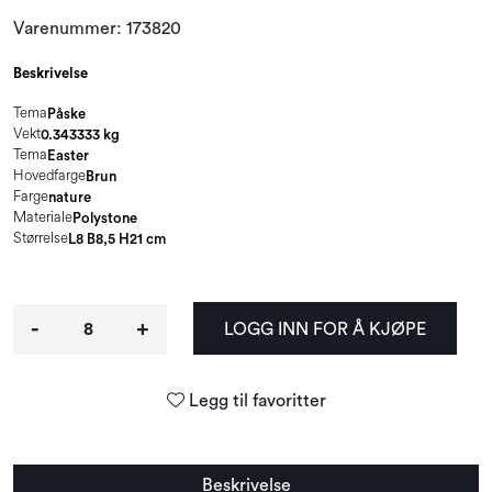
Varenummer:
173820
Beskrivelse
Tema
Påske
Vekt
0.343333 kg
Tema
Easter
Hovedfarge
Brun
Farge
nature
Materiale
Polystone
Størrelse
L8 B8,5 H21 cm
-
+
LOGG INN FOR Å KJØPE
Legg til favoritter
Beskrivelse