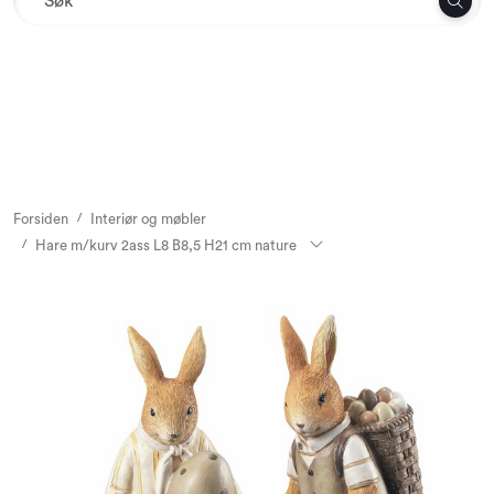
Skip to main content
Tekstil
Interiør og møbler
Utemiljø
Forsiden
Interiør og møbler
Hare m/kurv 2ass L8 B8,5 H21 cm nature
Emballasje
Dekor og binderi
Rekvisita
Sesonger og høytider