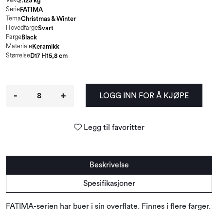
2.125 kg
Serie
FATIMA
Tema
Christmas & Winter
Hovedfarge
Svart
Farge
Black
Materiale
Keramikk
Størrelse
D17 H15,8 cm
-
+
LOGG INN FOR Å KJØPE
Legg til favoritter
Beskrivelse
Spesifikasjoner
FATIMA-serien har buer i sin overflate. Finnes i flere farger.