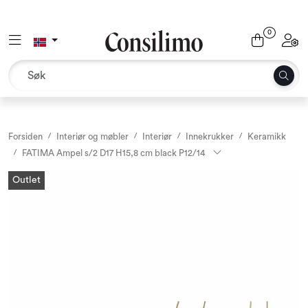
Skip to main content
0
Toggle navigation
Toggl
Tekstil
Interiør og møbler
Utemiljø
Forsiden
Interiør og møbler
Interiør
Innekrukker
Keramikk
FATIMA Ampel s/2 D17 H15,8 cm black P12/14
Emballasje
Outlet
Dekor og binderi
Rekvisita
Sesonger og høytider