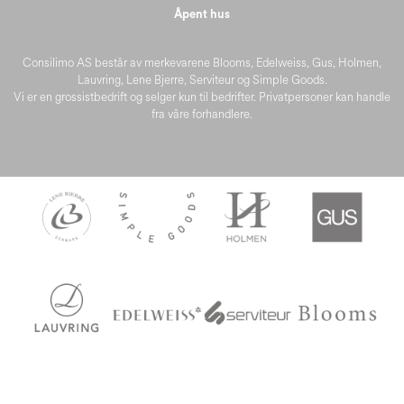
Åpent hus
Consilimo AS består av merkevarene Blooms, Edelweiss, Gus, Holmen,
Lauvring, Lene Bjerre, Serviteur og Simple Goods.
Vi er en grossistbedrift og selger kun til bedrifter. Privatpersoner kan handle
fra våre forhandlere.