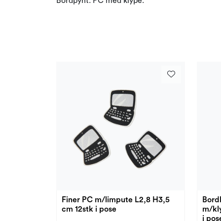
Bordpynt. PC med klype.
Finer PC m/limpute L2,8 H3,5
Bordk
cm 12stk i pose
m/kl
i pos