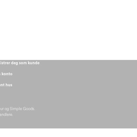
istrer deg som kunde
 konto
nt hus
eur og Simple Goods.
handlere.