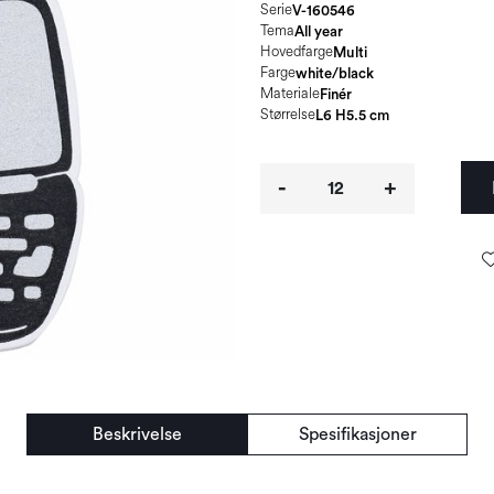
Serie
V-160546
Tema
All year
Hovedfarge
Multi
Farge
white/black
Materiale
Finér
Størrelse
L6 H5.5 cm
-
+
Beskrivelse
Spesifikasjoner