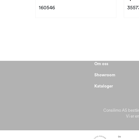
160546
3557
Om oss
Showroom
Kataloger
Consilimo AS består
Vi er en