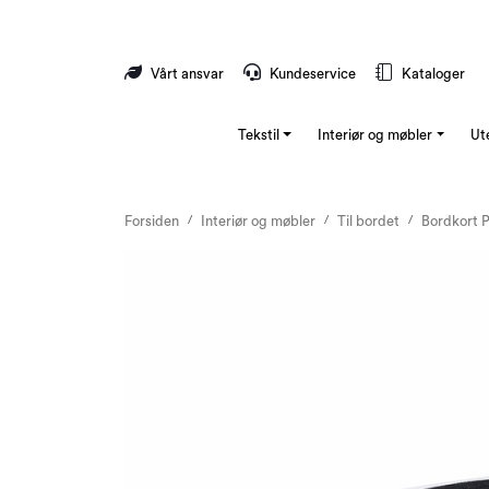
Skip to main content
Vårt ansvar
Kundeservice
Kataloger
Tekstil
Interiør og møbler
Ut
Forsiden
Interiør og møbler
Til bordet
Bordkort P