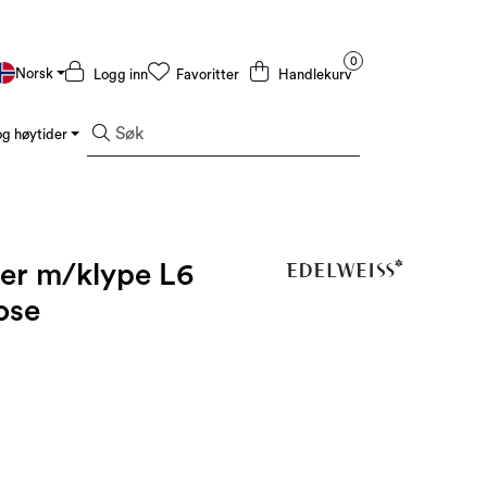
0
Norsk
Logg inn
Favoritter
Handlekurv
g høytider
Kampanjer og Outlet
ner m/klype L6
ose