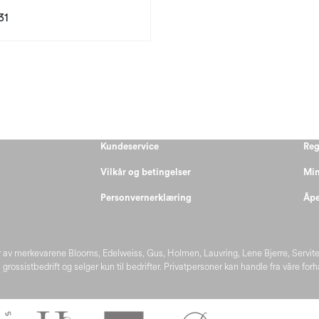
31
Kundeservice
Reg
Vilkår og betingelser
Min
Personvernerklæring
Åpe
 av merkevarene Blooms, Edelweiss, Gus, Holmen, Lauvring, Lene Bjerre, Servit
 grossistbedrift og selger kun til bedrifter. Privatpersoner kan handle fra våre for