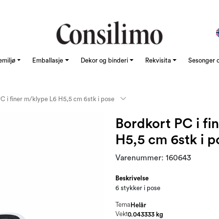
emiljø
Emballasje
Dekor og binderi
Rekvisita
Sesonger o
C i finer m/klype L6 H5,5 cm 6stk i pose
Bordkort PC i fi
H5,5 cm 6stk i p
Varenummer:
160643
Beskrivelse
6 stykker i pose
Tema
Helår
Vekt
0.043333 kg