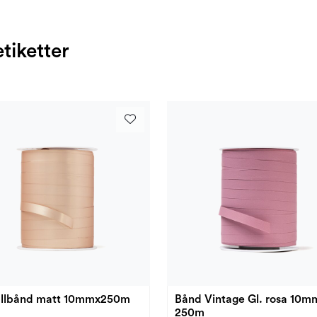
tiketter
llbånd matt 10mmx250m
Bånd Vintage Gl. rosa 10m
250m