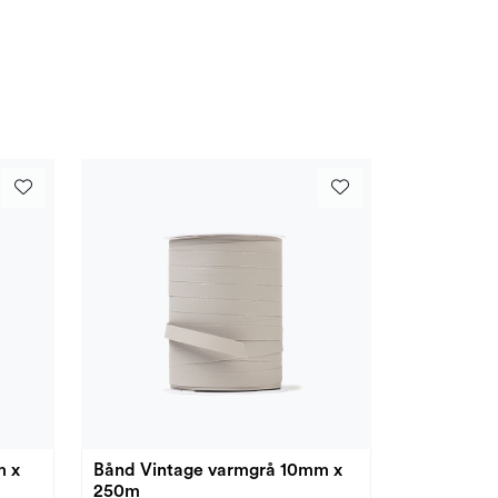
m x
Bånd Vintage varmgrå 10mm x
250m