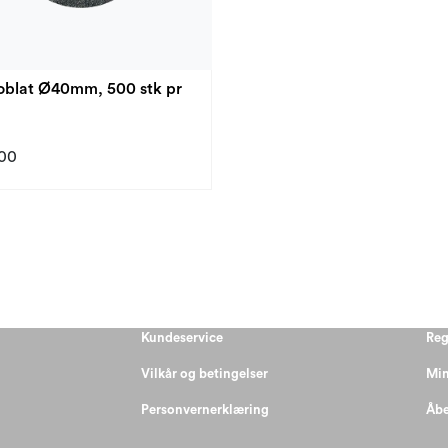
 oblat Ø40mm, 500 stk pr
00
Kundeservice
Reg
Vilkår og betingelser
Min
Personvernerklæring
Åbe