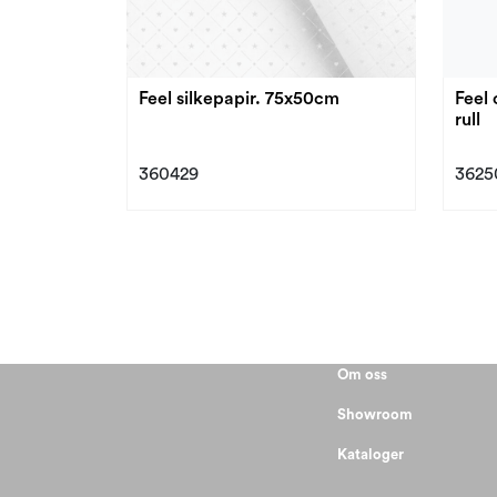
Feel silkepapir. 75x50cm
Feel
rull
360429
3625
Om oss
Showroom
Kataloger