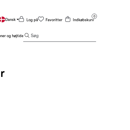
0
Dansk
Log på
Favoritter
Indkøbskurv
er og højtider
Tilbud og outlet
r