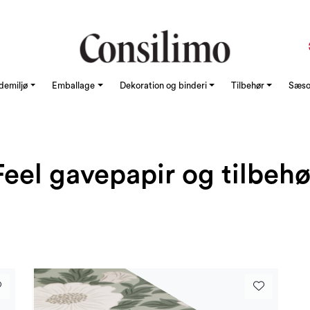
demiljø
Emballage
Dekoration og binderi
Tilbehør
Sæson
Feel gavepapir og tilbehø