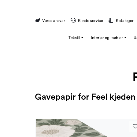
Skip to main content
Vores ansvar
Kunde service
Kataloger
Tekstil
Interiør og møbler
U
Gavepapir for Feel kjeden