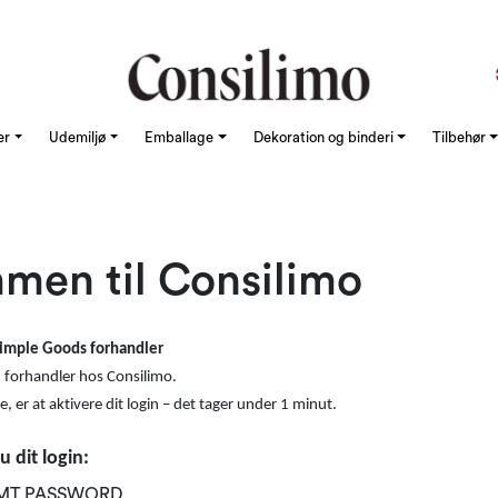
er
Udemiljø
Emballage
Dekoration og binderi
Tilbehør
men til Consilimo
Simple Goods forhandler
 forhandler hos Consilimo.
, er at aktivere dit login – det tager under 1 minut.
 dit login:
MT PASSWORD