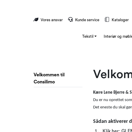
Skip to main content
Vores ansvar
Kunde service
Kataloger
Tekstil
Interiør og møbl
Velkom
Velkommen til
Consilimo
Kære Lene Bjerre & 
Du er nu oprettet som
Det eneste du skal gøre
Sådan aktiverer du
Klik her:
GLE