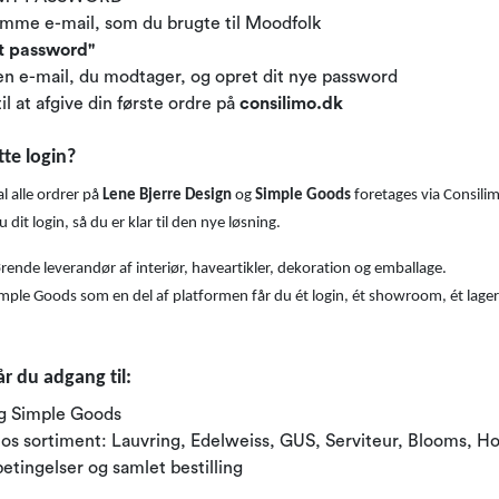
amme e-mail, som du brugte til Moodfolk
t password"
den e-mail, du modtager, og opret dit nye password
til at afgive din første ordre på
consilimo.dk
tte login?
l alle ordrer på
Lene Bjerre Design
og
Simple Goods
foretages via Consili
it login, så du er klar til den nye løsning.
rende leverandør af interiør, haveartikler, dekoration og emballage.
ple Goods som en del af platformen får du ét login, ét showroom, ét lager 
r du adgang til:
og Simple Goods
os sortiment: Lauvring, Edelweiss, GUS, Serviteur, Blooms, Ho
etingelser og samlet bestilling