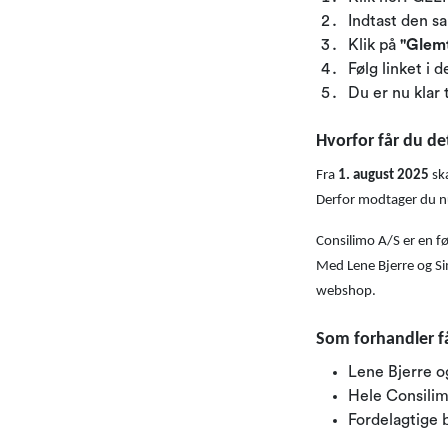
Indtast den s
Klik på
"Glem
Følg linket i 
Du er nu klar 
Hvorfor får du de
Fra
1. august 2025
ska
Derfor modtager du nu d
Consilimo A/S er en fø
Med Lene Bjerre og Sim
webshop.
Som forhandler få
Lene Bjerre 
Hele Consilim
Fordelagtige b