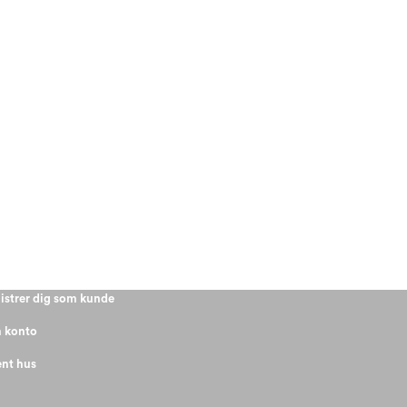
istrer dig som kunde
 konto
nt hus