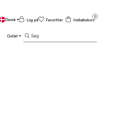
0
Dansk
Log på
Favoritter
Indkøbskurv
Outlet
Varemærker