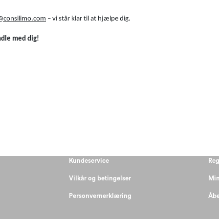
@consilimo.com
– vi står klar til at hjælpe dig.
andle med dig!
Kundeservice
Reg
Vilkår og betingelser
Min
Personvernerklæring
Åbe